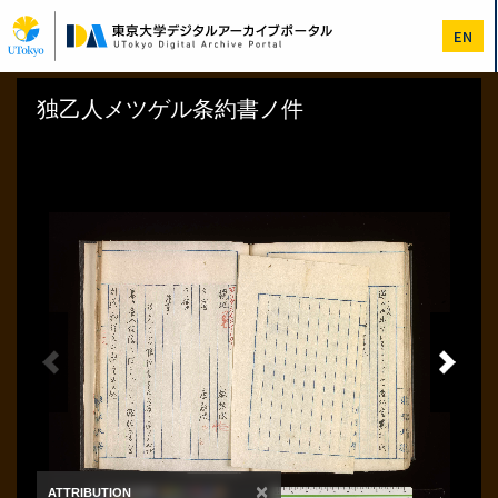
メ
イ
EN
ン
コ
ン
テ
ン
ツ
に
移
動