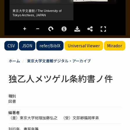
CSV
JSON
refer/BibIX
Universal Viewer
Mirador
ホーム
東京大学文書館デジタル・アーカイブ
独乙人メツゲル条約書ノ件
種別
図書
編著者
（差）東京大学総理加藤弘之 （受）文部卿福岡孝弟
刊行年、書写年等