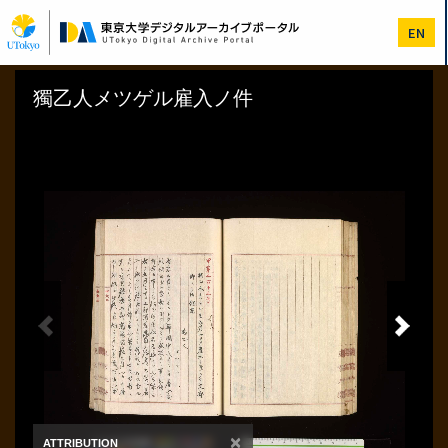
メ
イ
EN
ン
コ
ン
テ
ン
ツ
に
移
動