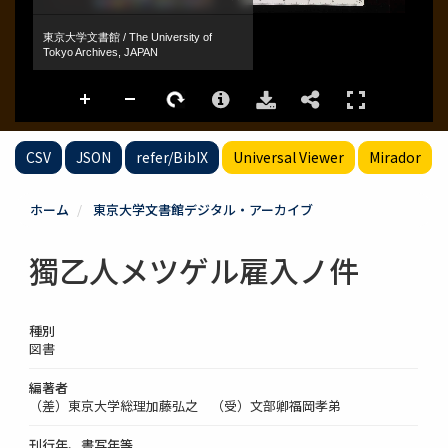
CSV
JSON
refer/BibIX
Universal Viewer
Mirador
ホーム
東京大学文書館デジタル・アーカイブ
獨乙人メツゲル雇入ノ件
種別
図書
編著者
（差）東京大学総理加藤弘之 （受）文部卿福岡孝弟
刊行年、書写年等