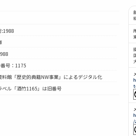
:1988
庫
88
番号：1175
資料館「歴史的典籍NW事業」によるデジタル化
h
t
ベル「酒竹1165」は旧番号
h
/