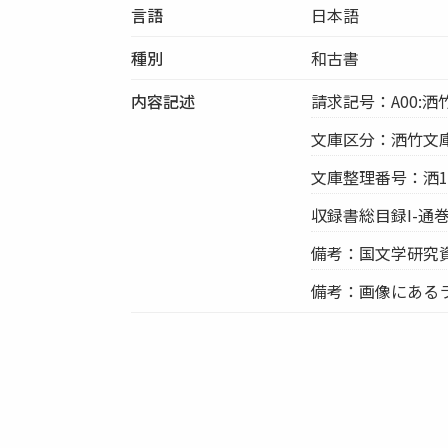
言語
日本語
種別
和古書
内容記述
請求記号：A00:洒竹
文庫区分：洒竹文
文庫整理番号：洒19
収録書総目録I-通巻
備考：国文学研究
備考：画像にあるラ