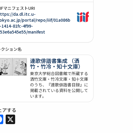
IIIFマニフェストURI
ttps://da.dl.itc.u-
okyo.ac.jp/portal/repo/iiif/01a086b
-1414-81fc-4f99-
53e6a545e55/manifest
レクション名
連歌俳諧書集成 （洒
竹・竹冷・知十文庫）
東京大学総合図書館で所蔵する
洒竹文庫・竹冷文庫・知十文庫
のうち、『連歌俳諧書目録』に
掲載されている資料を公開して
います。
ェアする
Facebook
X