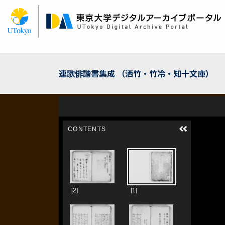
メ
イ
ン
コ
ン
テ
ン
連歌俳諧書集成 （洒竹・竹冷・知十文庫）
ツ
に
移
動