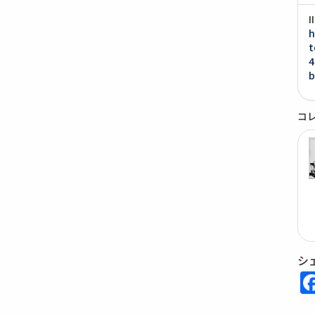
h
t
4
b
コ
シ