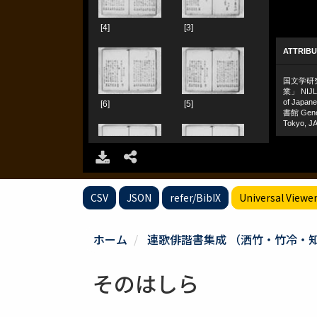
CSV
JSON
refer/BibIX
Universal Viewe
ホーム
連歌俳諧書集成 （洒竹・竹冷・
そのはしら