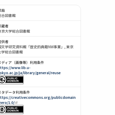
部局
総合図書館
所蔵者
東京大学総合図書館
提供者
国文学研究資料館「歴史的典籍NW事業」
東京
大学総合図書館
メディア（画像等）利用条件
ttps://www.lib.u-
okyo.ac.jp/ja/library/general/reuse
メタデータ利用条件
ttps://creativecommons.org/publicdomain
zero/1.0/