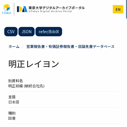
メ
イ
EN
ン
コ
ン
テ
CSV
JSON
refer/BibIX
ン
ツ
に
ホーム
営業報告書・有価証券報告書・目論見書データベース
移
動
明正レイヨン
別資料名
明正紡織 (継続会社名)
言語
日本語
種別
図書