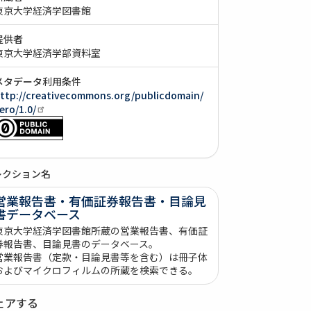
東京大学経済学図書館
提供者
東京大学経済学部資料室
メタデータ利用条件
ttp://creativecommons.org/publicdomain/
ero/1.0/
レクション名
営業報告書・有価証券報告書・目論見
書データベース
東京大学経済学図書館所蔵の営業報告書、有価証
券報告書、目論見書のデータベース。
営業報告書（定款・目論見書等を含む）は冊子体
およびマイクロフィルムの所蔵を検索できる。
ェアする