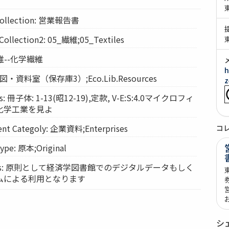
llection: 営業報告書
lection2: 05_繊維;05_Textiles
 繊維--化学繊維
h
: 経図・資料室（保存庫3）;Eco.Lib.Resources
z
: 冊子体: 1-13(昭12-19),定款, V-E:S:4.0マイクロフィ
化学工業を見よ
t Categoly: 企業資料;Enterprises
コ
pe: 原本;Original
vices: 原則として経済学図書館でのデジタルデータもしく
ムによる利用となります
シ