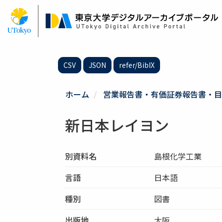
メ
イ
ン
コ
ン
テ
CSV
JSON
refer/BibIX
ン
ツ
に
ホーム
営業報告書・有価証券報告書・目
移
動
新日本レイヨン
別資料名
島根化学工業
言語
日本語
種別
図書
出版地
大阪