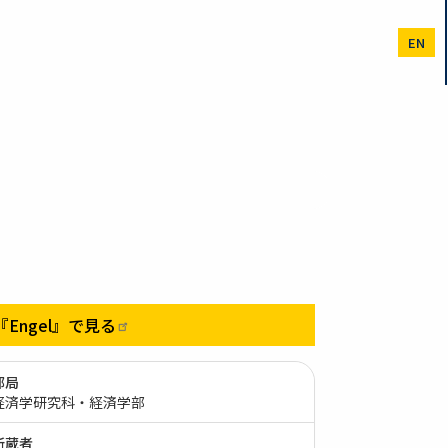
EN
『Engel』で見る
部局
経済学研究科・経済学部
所蔵者