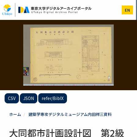
メ
イ
EN
ン
コ
ン
テ
ン
ツ
に
移
動
CSV
JSON
refer/BibIX
ホーム
建築学専攻デジタルミュージアム内田祥三資料
大同都市計画設計図 第2級