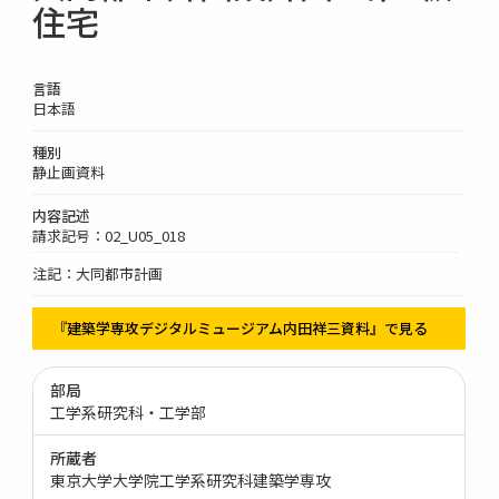
住宅
言語
日本語
種別
静止画資料
内容記述
請求記号：02_U05_018
注記：大同都市計画
『建築学専攻デジタルミュージアム内田祥三資料』で見る
部局
工学系研究科・工学部
所蔵者
東京大学大学院工学系研究科建築学専攻