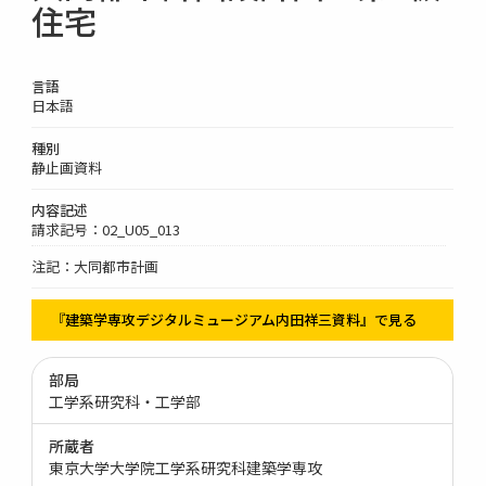
住宅
言語
日本語
種別
静止画資料
内容記述
請求記号：02_U05_013
注記：大同都市計画
『建築学専攻デジタルミュージアム内田祥三資料』で見る
部局
工学系研究科・工学部
所蔵者
東京大学大学院工学系研究科建築学専攻