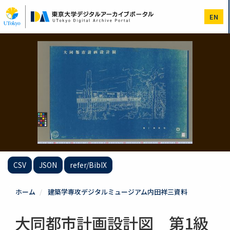
メ
イ
EN
ン
コ
ン
テ
ン
ツ
に
移
動
CSV
JSON
refer/BibIX
ホーム
建築学専攻デジタルミュージアム内田祥三資料
大同都市計画設計図 第1級