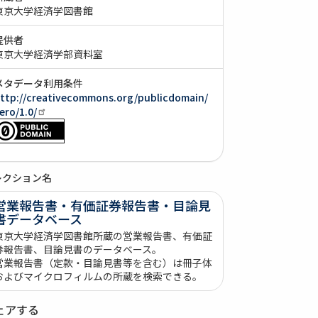
東京大学経済学図書館
提供者
東京大学経済学部資料室
メタデータ利用条件
ttp://creativecommons.org/publicdomain/
ero/1.0/
レクション名
営業報告書・有価証券報告書・目論見
書データベース
東京大学経済学図書館所蔵の営業報告書、有価証
券報告書、目論見書のデータベース。
営業報告書（定款・目論見書等を含む）は冊子体
およびマイクロフィルムの所蔵を検索できる。
ェアする