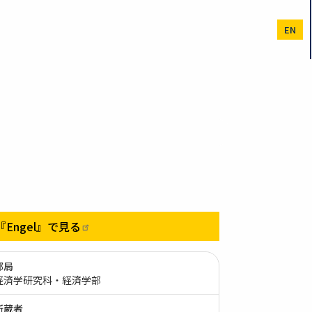
EN
『Engel』で見る
部局
経済学研究科・経済学部
所蔵者