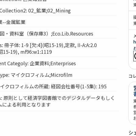
lection2: 02_鉱業;02_Mining
 鉱業--金属鉱業
: 経図・資料室（保存庫3）;Eco.Lib.Resources
h
 冊子体: 1-9 [欠:4](昭15-19),定款, II-A:A:2.0
z
15-19), mf96:w1:1119
t Categoly: 企業資料;Enterprises
Type: マイクロフィルム;Microfilm
コ
: マイクロフィルムの所蔵: 経図会社番号(1-5集): 195
vices: 原則として経済学図書館でのデジタルデータもしく
ムによる利用となります
シ