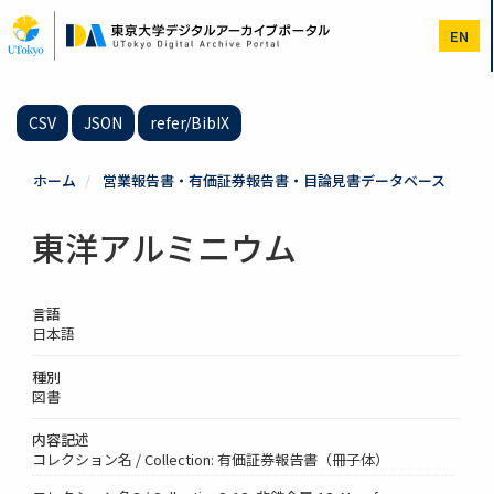
メ
イ
EN
ン
コ
ン
テ
CSV
JSON
refer/BibIX
ン
ツ
に
ホーム
営業報告書・有価証券報告書・目論見書データベース
移
動
東洋アルミニウム
言語
日本語
種別
図書
内容記述
コレクション名 / Collection: 有価証券報告書（冊子体）