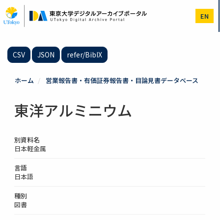
メ
イ
EN
ン
コ
ン
テ
CSV
JSON
refer/BibIX
ン
ツ
に
ホーム
営業報告書・有価証券報告書・目論見書データベース
移
動
東洋アルミニウム
別資料名
日本軽金属
言語
日本語
種別
図書