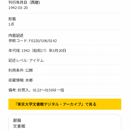
刊行年月日（西暦)
1942-03-20
形態
1点
内容記述
参照コード: F0220/S06/0142
年代域: 1942（昭和17）年3月20日
記述レベル: アイテム
利用条件: 公開
収蔵情報: 本郷
備考: 封筒入、0122～0150は一括
『東京大学文書館デジタル・アーカイブ』で見る
部局
文書館