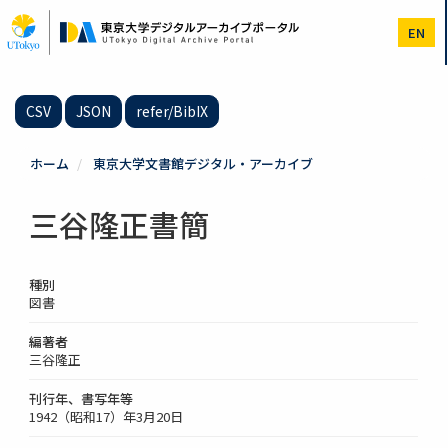
メ
イ
EN
ン
コ
ン
テ
CSV
JSON
refer/BibIX
ン
ツ
に
ホーム
東京大学文書館デジタル・アーカイブ
移
動
三谷隆正書簡
種別
図書
編著者
三谷隆正
刊行年、書写年等
1942（昭和17）年3月20日