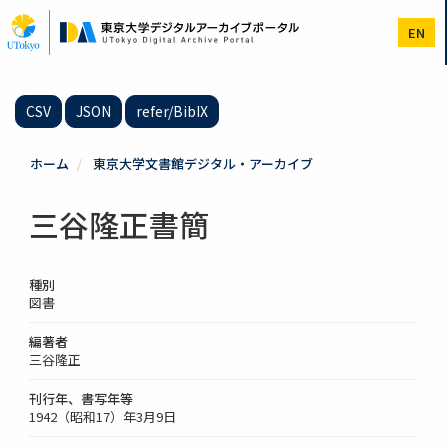
メ
イ
EN
ン
コ
ン
テ
CSV
JSON
refer/BibIX
ン
ツ
に
ホーム
東京大学文書館デジタル・アーカイブ
移
動
三谷隆正書簡
種別
図書
編著者
三谷隆正
刊行年、書写年等
1942（昭和17）年3月9日