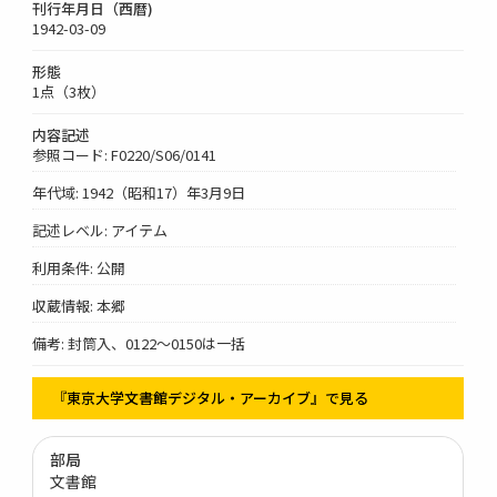
刊行年月日（西暦)
1942-03-09
形態
1点（3枚）
内容記述
参照コード: F0220/S06/0141
年代域: 1942（昭和17）年3月9日
記述レベル: アイテム
利用条件: 公開
収蔵情報: 本郷
備考: 封筒入、0122～0150は一括
『東京大学文書館デジタル・アーカイブ』で見る
部局
文書館