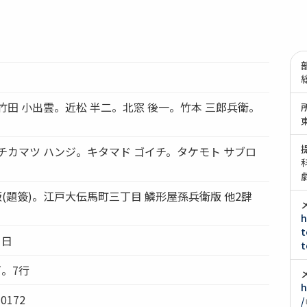
竹田 小出雲。近松 半二。北窓 後一。竹本 三郎兵衛。
チカマツ ハンジ。キタマド ゴイチ。タケモト サブロ
版(題簽)。江戸大伝馬町三丁目 鱗形屋孫兵衛版 他2肆
h
t
1日
t
丁。7行
h
0172
/