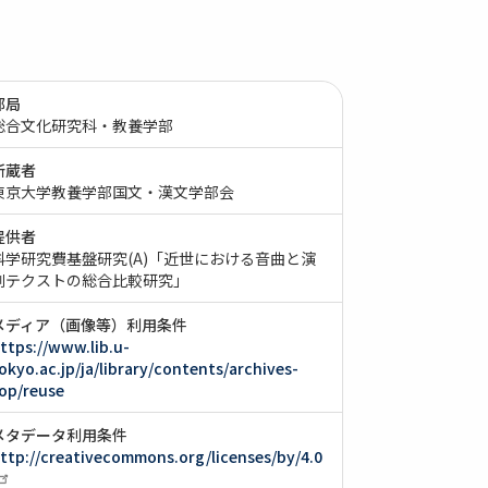
部局
総合文化研究科・教養学部
所蔵者
東京大学教養学部国文・漢文学部会
提供者
科学研究費基盤研究(A)「近世における音曲と演
劇テクストの総合比較研究」
メディア（画像等）利用条件
ttps://www.lib.u-
okyo.ac.jp/ja/library/contents/archives-
op/reuse
メタデータ利用条件
ttp://creativecommons.org/licenses/by/4.0