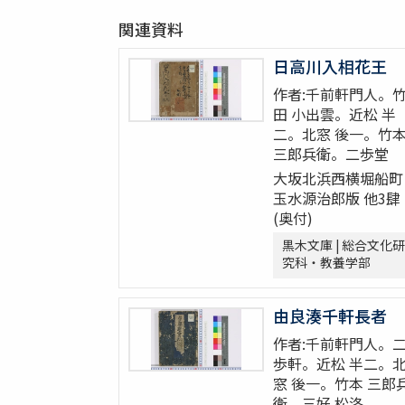
関連資料
日高川入相花王
作者:千前軒門人。
田 小出雲。近松 半
二。北窓 後一。竹
三郎兵衛。二歩堂
大坂北浜西横堀船町
玉水源治郎版 他3肆
(奥付)
黒木文庫 | 総合文化研
究科・教養学部
由良湊千軒長者
作者:千前軒門人。
歩軒。近松 半二。
窓 後一。竹本 三郎
衛。三好 松洛