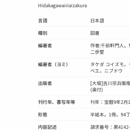
Hidakagawairiaizakura
言語
日本語
種別
図書
編著者
作者:千前軒門人。
二歩堂
編著者（ヨミ）
タケダ コイズモ。
ベエ。ニブドウ
出版者
[大坂]吉川宗兵衛
(奥付)
刊行年、書写年等
刊年：宝暦9年2月
形態
半紙本。1冊。94
内容記述
請求番号：黒4142-