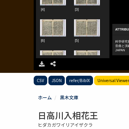
CSV
JSON
refer/BibIX
Universal Viewe
ホーム
黒木文庫
日高川入相花王
ヒダカガワイリアイザクラ