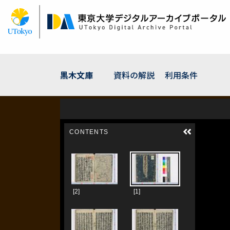
メ
イ
ン
コ
ン
テ
ン
黒木文庫
資料の解説
利用条件
ツ
に
移
動