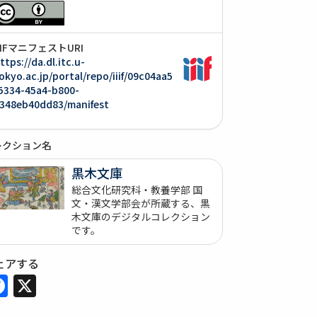
IIIFマニフェストURI
ttps://da.dl.itc.u-
okyo.ac.jp/portal/repo/iiif/09c04aa5
5334-45a4-b800-
348eb40dd83/manifest
レクション名
黒木文庫
総合文化研究科・教養学部 国
文・漢文学部会が所蔵する、黒
木文庫のデジタルコレクション
です。
ェアする
Facebook
X