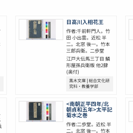
日高川入相花王
竹
作者:千前軒門人。竹
田 小出雲。近松 半
本
二。北窓 後一。竹本
三郎兵衛。二歩堂
江戸大伝馬三丁目 鱗
形屋孫兵衛版 他2肆
(奥付)
黒木文庫 | 総合文化研
究科・教養学部
<南朝正平四年/北
朝貞和五年>太平記
二
菊水之巻
北
作者:二歩堂。近松 半
兵
二。北窓 後一。竹本