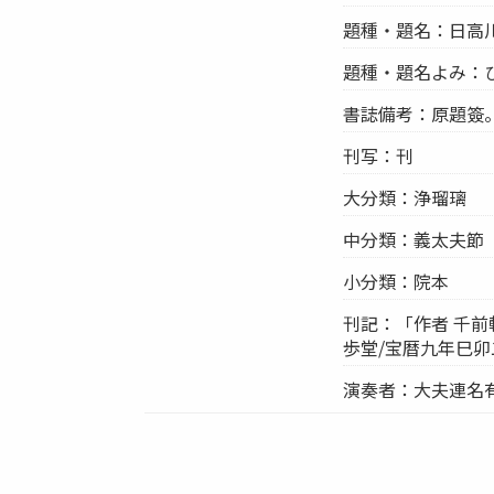
題種・題名：日高川
題種・題名よみ：
書誌備考：原題簽
刊写：刊
大分類：浄瑠璃
中分類：義太夫節
小分類：院本
刊記：「作者 千前
歩堂/宝暦九年巳
演奏者：大夫連名