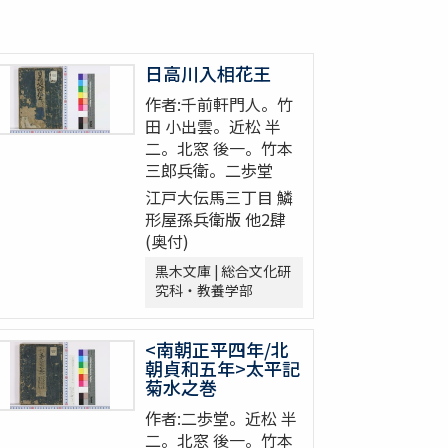
日高川入相花王
作者:千前軒門人。竹
田 小出雲。近松 半
二。北窓 後一。竹本
三郎兵衛。二歩堂
江戸大伝馬三丁目 鱗
形屋孫兵衛版 他2肆
(奥付)
黒木文庫 | 総合文化研
究科・教養学部
<南朝正平四年/北
朝貞和五年>太平記
菊水之巻
作者:二歩堂。近松 半
二。北窓 後一。竹本