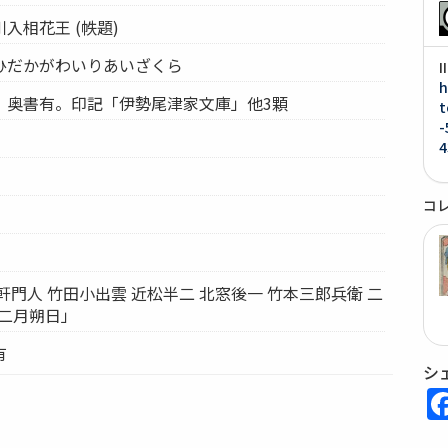
入相花王 (帙題)
ひだかがわいりあいざくら
h
。奥書有。印記「伊勢尾津家文庫」他3顆
t
-
4
コ
軒門人 竹田小出雲 近松半二 北窓後一 竹本三郎兵衛 二
卯二月朔日」
有
シ