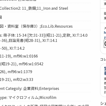
ection2: 11_鉄鋼;11_Iron and Steel
鋼
: 経図・資料室（保存庫3）;Eco.Lib.Resources
h
 冊子体: 15-34 [欠:31-33](昭11-21),定款, XI:T:14.0
z
36),目論見書(昭28-31), XI:T:14.1
0), XI:T:14.2
-19), mf96:w1:0166
コ
昭19-21), mf96:w1:0542
), mf96:w1:1379
-21), mf02:w3:33
t Categoly: 企業資料;Enterprises
Type: マイクロフィルム;Microfilm
シ