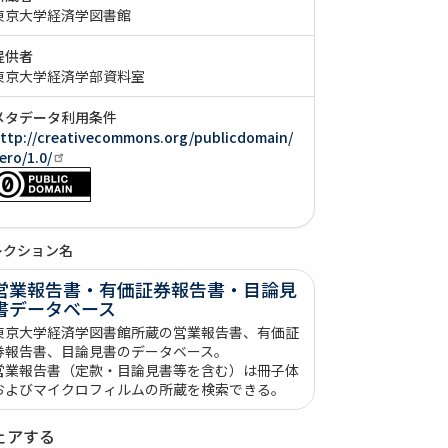
東京大学経済学図書館
提供者
東京大学経済学部資料室
メタデータ利用条件
ttp://creativecommons.org/publicdomain/
ero/1.0/
レクション名
営業報告書・有価証券報告書・目論見
書データベース
東京大学経済学図書館所蔵の営業報告書、有価証
券報告書、目論見書のデータベース。
営業報告書（定款・目論見書等を含む）は冊子体
およびマイクロフィルムの所蔵を検索できる。
ェアする