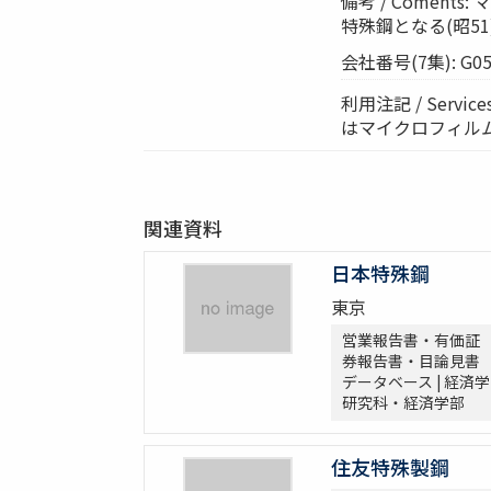
備考 / Comen
特殊鋼となる(昭51)会
会社番号(7集): G05
利用注記 / Ser
はマイクロフィル
関連資料
日本特殊鋼
東京
営業報告書・有価証
券報告書・目論見書
データベース | 経済学
研究科・経済学部
住友特殊製鋼