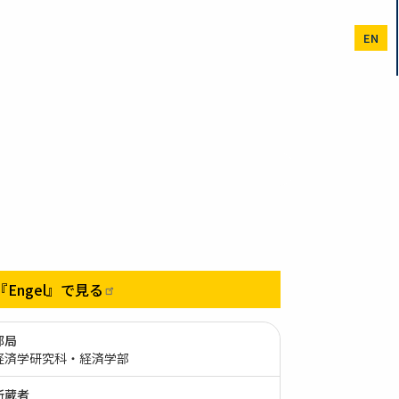
EN
『Engel』で見る
部局
経済学研究科・経済学部
所蔵者