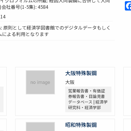
ts: マイクロフィルムの所蔵: 経図大同製鋼に合併して大同
社番号(1-5集): 4584
14
vices: 原則として経済学図書館でのデジタルデータもしく
ムによる利用となります
大阪特殊製鋼
大阪
営業報告書・有価証
券報告書・目論見書
データベース | 経済学
研究科・経済学部
昭和特殊製鋼