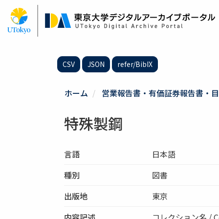
メ
イ
ン
コ
ン
テ
CSV
JSON
refer/BibIX
ン
ツ
に
ホーム
営業報告書・有価証券報告書・目
移
動
特殊製鋼
言語
日本語
種別
図書
出版地
東京
内容記述
コレクション名 / Co