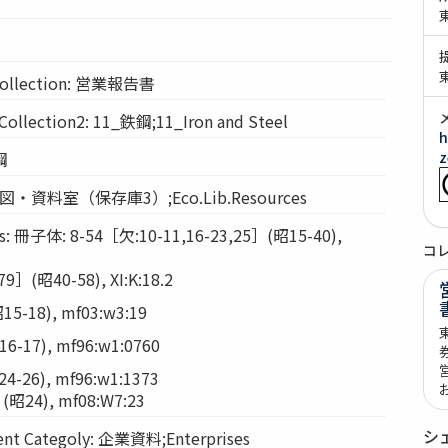
llection: 営業報告書
ection2: 11_鉄鋼;11_Iron and Steel
h
鋼
z
: 経図・資料室（保存庫3）;Eco.Lib.Resources
: 冊子体: 8-54［欠:10-11,16-23,25］(昭15-40),
コ
］(昭40-58), XI:K:18.2
5-18), mf03:w3:19
-17), mf96:w1:0760
-26), mf96:w1:1373
24), mf08:W7:23
シ
t Categoly: 企業資料;Enterprises