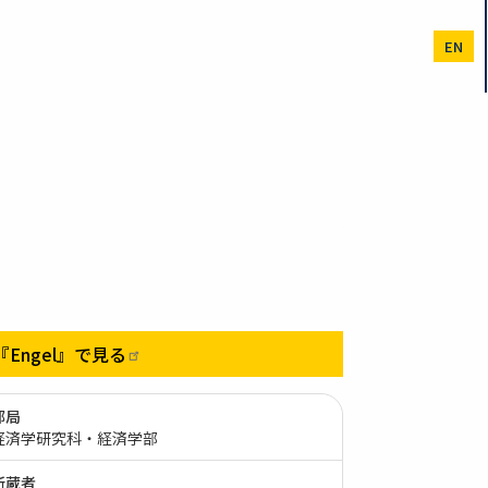
EN
『Engel』で見る
部局
経済学研究科・経済学部
所蔵者