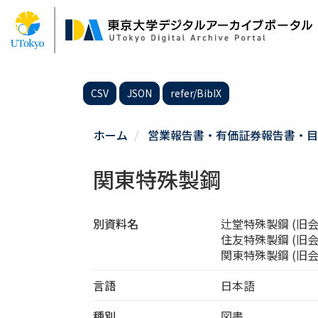
メ
イ
ン
コ
ン
テ
CSV
JSON
refer/BibIX
ン
ツ
に
ホーム
営業報告書・有価証券報告書・目
移
動
関東特殊製鋼
別資料名
辻堂特殊製鋼 (旧会
住友特殊製鋼 (旧会
関東特殊製鋼 (旧会
言語
日本語
種別
図書