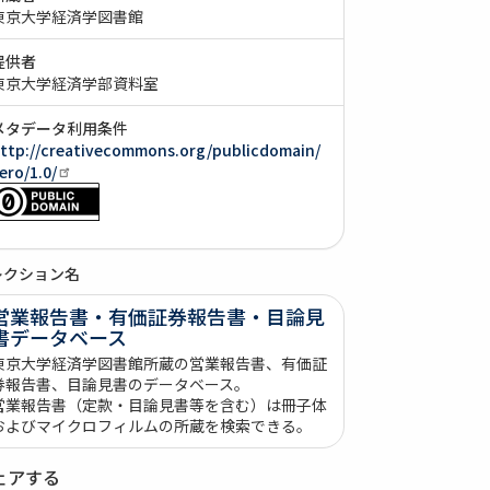
東京大学経済学図書館
提供者
東京大学経済学部資料室
メタデータ利用条件
ttp://creativecommons.org/publicdomain/
ero/1.0/
レクション名
営業報告書・有価証券報告書・目論見
書データベース
東京大学経済学図書館所蔵の営業報告書、有価証
券報告書、目論見書のデータベース。
営業報告書（定款・目論見書等を含む）は冊子体
およびマイクロフィルムの所蔵を検索できる。
ェアする