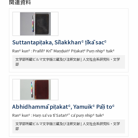
関連資料
Suttantapiṭaka, Sīlakkhanʿ ṭīkā sacʿ
Ranʿ kunʿ : Praññʿ Krīʺ Maṇḍuiṅʿ Piṭakatʿ Puṃ nhipʿ tuikʿ
文学部所蔵ビルマ文字版三蔵及び注釈文献 | 人文社会系研究科・文学
部
Abhidhammā piṭakatʿ, Yamuikʿ Pāḷi toʿ
Ranʿ kunʿ : Haṃ sā va tī Sataṅʿʺ cā puṃ nhipʿ tuikʿ
文学部所蔵ビルマ文字版三蔵及び注釈文献 | 人文社会系研究科・文学
部