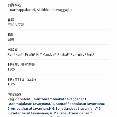
別資料名
Līnatthappakāsinī, Sīlakkhandhavaggaṭīkā
言語
古ビルマ語
種別
図書
出版者
Ranʿ kunʿ : Praññʿ Krīʺ Maṇḍuiṅʿ Piṭakatʿ Puṃ nhipʿ tuikʿ
刊行年、書写年等
1905
刊行年月日（西暦)
1905
内容記述
内容／Content：
Ganthārambhakathāvaṇṇanā
/
1.
Brahmajālasuttavaṇṇanā
/
2. Sāmaññaphalasuttavaṇṇanā
/
3. Ambaṭṭhasuttavaṇṇanā
/
4. Soṇadaṇḍasuttavaṇṇanā
/
5.
Kūṭadantasuttavaṇṇanā
/
6. Mahālisuttavaṇṇanā
/
7.