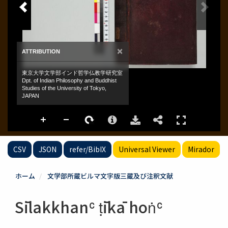
CSV
JSON
refer/BibIX
Universal Viewer
Mirador
ホーム
文学部所蔵ビルマ文字版三蔵及び注釈文献
Sīlakkhanʿ ṭīkā hoṅʿ