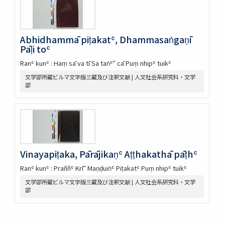
Abhidhammā piṭakatʿ, Dhammasaṅgaṇī
Pāḷi toʿ
Ranʿ kunʿ : Haṃ sā va tī Sa taṅʿʺ cā Puṃ nhipʿ tuikʿ
文学部所蔵ビルマ文字版三蔵及び注釈文献 | 人文社会系研究科・文学
部
Vinayapiṭaka, Pārājikaṇʿ Aṭṭhakathā pāṭhʿ
Ranʿ kunʿ : Praññʿ Krīʺ Maṇḍuiṅʿ Piṭakatʿ Puṃ nhipʿ tuikʿ
文学部所蔵ビルマ文字版三蔵及び注釈文献 | 人文社会系研究科・文学
部