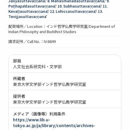
Jāliyasuttavaṇṇanā
/
8. Mahāsīhanādasuttavaṇṇanā
/
9.
Poṭṭhapādasuttavaṇṇanā
/
10. Subhasuttavaṇṇanā
/
11.
Kevaṭṭasuttavaṇṇanā
/
12. Lohiccasuttavaṇṇanā
/
13.
Tevijjasuttavaṇṇanā
配架場所／Location：インド哲学仏教学研究室/Department of
Indian Philosophy and Buddhist Studies
請求記号／Call No.：IV:6849
部局
人文社会系研究科・文学部
所蔵者
東京大学文学部インド哲学仏教学研究室
提供者
東京大学文学部インド哲学仏教学研究室
メディア（画像等）利用条件
https://www.lib.u-
tokyo.ac.jp/ja/library/contents/archives-