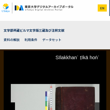
メ
イ
EN
ン
コ
ン
テ
ン
文学部所蔵ビルマ文字版三蔵及び注釈文献
ツ
に
資料の解説
利用条件
データセット
移
動