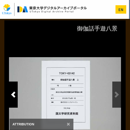
メ
イ
EN
ン
コ
ン
テ
ン
ツ
に
移
動