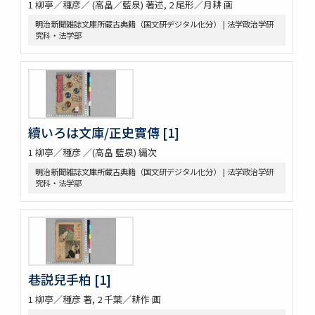
1 柳亭／種彦／ (高畠／藍泉) 著述, 2 尾形／月耕 画
明治新聞雑誌文庫所蔵古典籍（国文研デジタル化分） | 法学政治学研
究科・法学部
續いろは文庫/正史實傳 [1]
1 柳亭／種彦 ／(高畠 藍泉) 編次
明治新聞雑誌文庫所蔵古典籍（国文研デジタル化分） | 法学政治学研
究科・法学部
巷説兒手柏 [1]
1 柳亭／種彦 著, 2 千葉／耕作 画