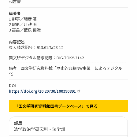
和古書
編著者
1 柳亭／種彦 著
2 尾形／月耕 画
3 高畠／藍泉 編輯
内容記述
東大請求記号：913.61:Ta28-12
国文研デジタル請求記号：DIG-TOKY-3142
備考：国文学研究資料館「歴史的典籍NW事業」によるデジタル
化
DOI
https://doi.org/10.20730/100390891
『国文学研究資料館国書データベース』で見る
部局
法学政治学研究科・法学部