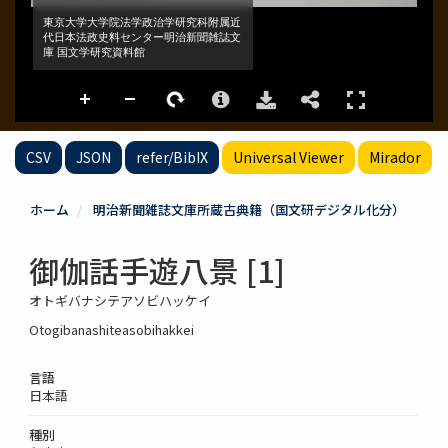
CSV
JSON
refer/BibIX
Universal Viewer
Mirador
ホーム
明治新聞雑誌文庫所蔵古典籍（国文研デジタル化分）
御伽話手遊八景 [1]
オトギバナシテアソビハッケイ
Otogibanashiteasobihakkei
言語
日本語
種別