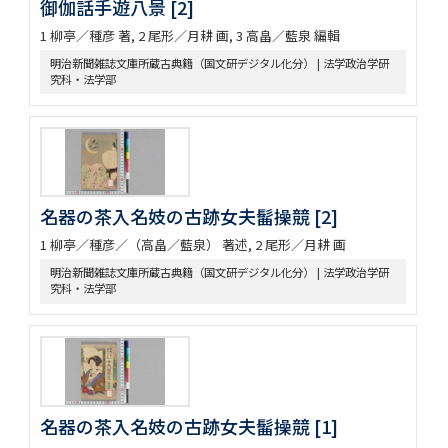
御伽話手遊八景 [2]
1 柳亭／種彦 著, 2 尾形／月耕 画, 3 高畠／藍泉 編輯
明治新聞雑誌文庫所蔵古典籍（国文研デジタル化分） | 法学政治学研
究科・法学部
名器の茶入名妓の古跡女夫髷操競 [2]
1 柳亭／種彦／（高畠／藍泉） 著述, 2 尾形／月耕 画
明治新聞雑誌文庫所蔵古典籍（国文研デジタル化分） | 法学政治学研
究科・法学部
名器の茶入名妓の古跡女夫髷操競 [1]