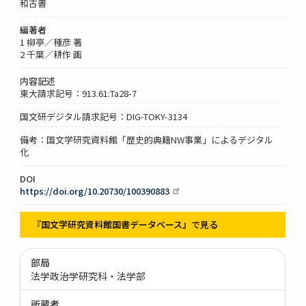
和古書
編著者
1 柳亭／種彦 著
2 千葉／耕作 画
内容記述
東大請求記号：913.61:Ta28-7
国文研デジタル請求記号：DIG-TOKY-3134
備考：国文学研究資料館「歴史的典籍NW事業」によるデジタル
化
DOI
https://doi.org/10.20730/100390883
『国文学研究資料館国書データベース』で見る
部局
法学政治学研究科・法学部
所蔵者