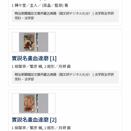
1 轉々堂／主人／ (高畠／藍泉) 著
明治新聞雑誌文庫所蔵古典籍（国文研デジタル化分） | 法学政治学研
究科・法学部
實説名畫血達磨 [1]
1 柳葉亭／繁彦 補, 2 尾形／月耕 画
明治新聞雑誌文庫所蔵古典籍（国文研デジタル化分） | 法学政治学研
究科・法学部
實説名畫血達磨 [2]
1 柳葉亭／繁彦 補, 2 尾形／月耕 画