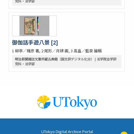
究科・法学部
御伽話手遊八景 [2]
1 柳亭／種彦 著, 2 尾形／月耕 画, 3 高畠／藍泉 編輯
明治新聞雑誌文庫所蔵古典籍（国文研デジタル化分） | 法学政治学研
究科・法学部
UTokyo Digital Archive Portal
ペ