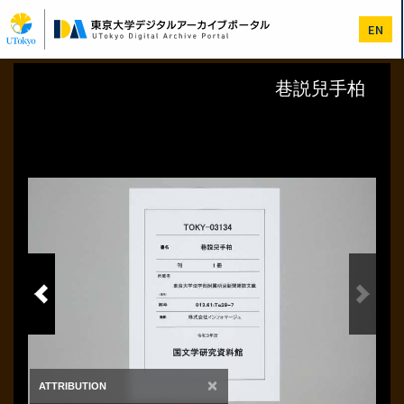
メ
イ
EN
ン
コ
ン
テ
ン
ツ
に
移
動