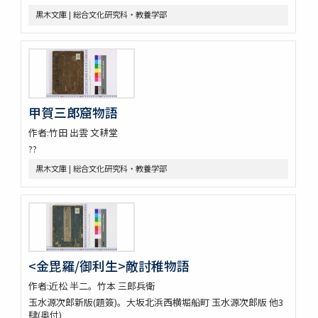
黒木文庫 | 総合文化研究科・教養学部
甲賀三郎窟物語
作者:竹田 出雲 文耕堂
??
黒木文庫 | 総合文化研究科・教養学部
<金毘羅/御利生>敵討稚物語
作者:近松 半二。竹本 三郎兵衛
玉水源次郎新版(題簽)。大坂北浜西横堀船町 玉水源次郎版 他3
肆(奥付)