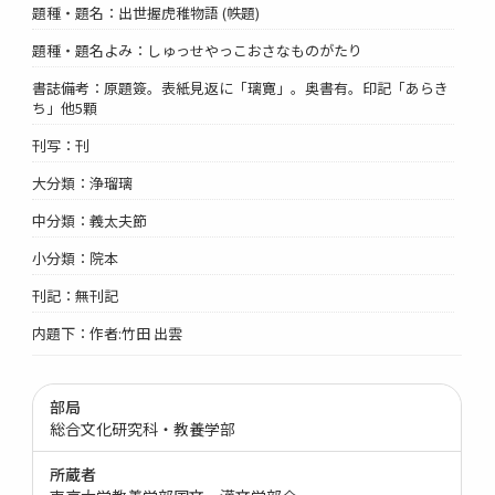
題種・題名：出世握虎稚物語 (帙題)
題種・題名よみ：しゅっせやっこおさなものがたり
書誌備考：原題簽。表紙見返に「璃寛」。奥書有。印記「あらき
ち」他5顆
刊写：刊
大分類：浄瑠璃
中分類：義太夫節
小分類：院本
刊記：無刊記
内題下：作者:竹田 出雲
部局
総合文化研究科・教養学部
所蔵者