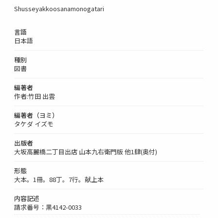
Shusseyakkoosanamonogatari
言語
日本語
種別
図書
編著者
作者:竹田 出雲
編著者（ヨミ）
タケダ イズモ
出版者
大坂高麗橋二丁目出店 山本九右衛門版 他1肆(奥付)
形態
大本。1冊。88丁。7行。献上本
内容記述
請求番号：黒4142-0033