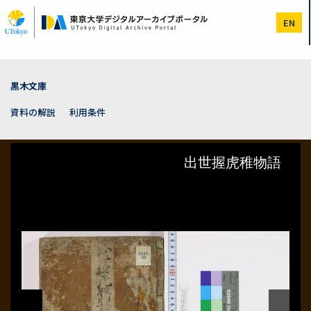
メ
イ
EN
ン
コ
ン
テ
ン
黒木文庫
ツ
に
資料の解説
利用条件
移
動