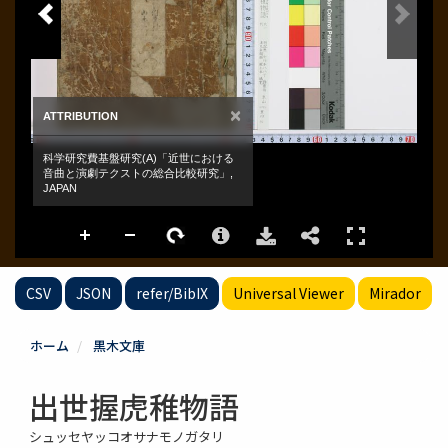
CSV
JSON
refer/BibIX
Universal Viewer
Mirador
ホーム
黒木文庫
出世握虎稚物語
シュッセヤッコオサナモノガタリ