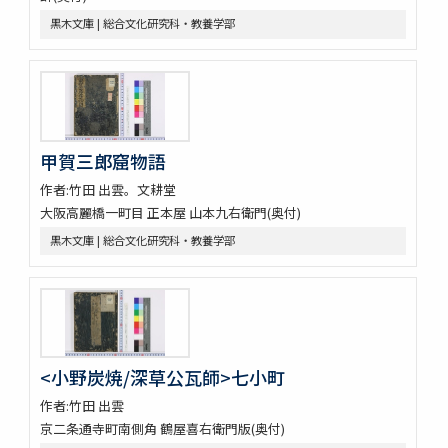
黒木文庫 | 総合文化研究科・教養学部
甲賀三郎窟物語
作者:竹田 出雲。文耕堂
大阪高麗橋一町目 正本屋 山本九右衛門(奥付)
黒木文庫 | 総合文化研究科・教養学部
<小野炭焼/深草公瓦師>七小町
作者:竹田 出雲
京二条通寺町南側角 鶴屋喜右衛門版(奥付)