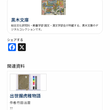
黒木文庫
総合文化研究科・教養学部 国文・漢文学部会が所蔵する、黒木文庫のデ
ジタルコレクションです。
シェアする
Facebook
X
関連資料
出世握虎稚物語
作者:竹田 出雲
??