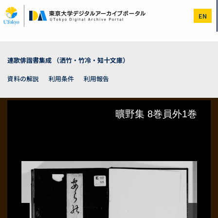
メ
イ
EN
ン
コ
ン
テ
ン
連歌俳諧書集成 （洒竹・竹冷・知十文庫）
ツ
に
資料の解説
利用条件
利用報告
移
動