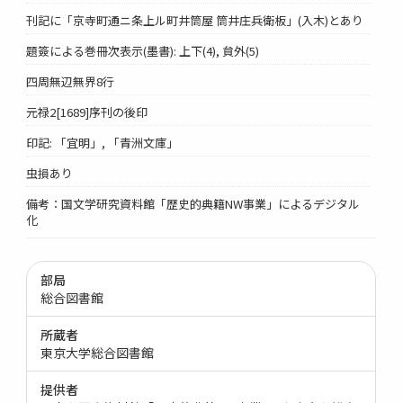
刊記に「京寺町通ニ条上ル町井筒屋 筒井庄兵衛板」(入木)とあり
題簽による巻冊次表示(墨書): 上下(4), 貟外(5)
四周無辺無界8行
元禄2[1689]序刊の後印
印記: 「宜明」, 「青洲文庫」
虫損あり
備考：国文学研究資料館「歴史的典籍NW事業」によるデジタル
化
部局
総合図書館
所蔵者
東京大学総合図書館
提供者