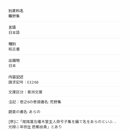
別資料名
曠野集
言語
日本語
種別
和古書
出版地
日本
内容記述
請求記号：E32:68
文庫区分：青洲文庫
注記：卷之6の巻頭書名: 荒野集
題簽の書名: あらの
[序]に「尾陽蓬左橿木堂主人荷兮子集を編て名をあらのといふ ...
元禄ニ年弥生 芭蕉桃青」とあり