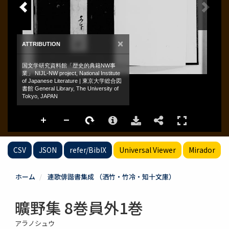
CSV
JSON
refer/BibIX
Universal Viewer
Mirador
ホーム
連歌俳諧書集成 （洒竹・竹冷・知十文庫）
曠野集 8巻員外1巻
アラノシュウ