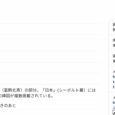
h
t
t
』（葛飾北斎）の部分。『日本』(シーボルト著）には
の挿図が複数掲載されている。
h
付きのあと
/