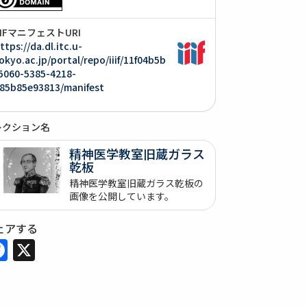
IIIFマニフェストURI
ttps://da.dl.itc.u-
okyo.ac.jp/portal/repo/iiif/11f04b5b
5060-5385-4218-
85b85e93813/manifest
レクション名
精神医学教室旧蔵ガラス
乾板
精神医学教室旧蔵ガラス乾板の
画像を公開しています。
ェアする
Facebook
X