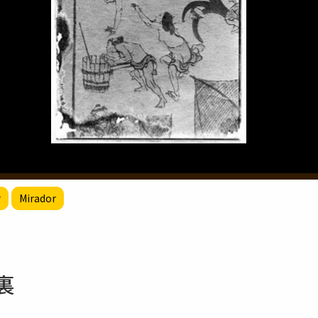
r
Mirador
裏