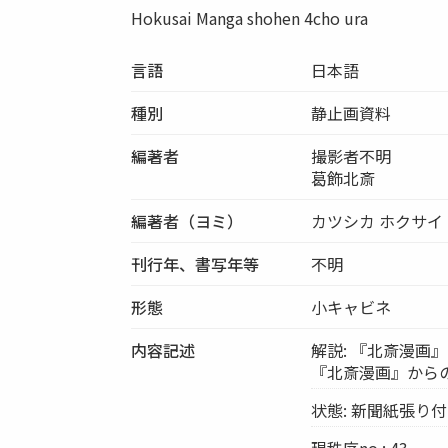
Hokusai Manga shohen 4cho ura
言語
日本語
種別
静止画資料
編著者
撮影者不明
葛飾北斎
編著者（ヨミ）
カツシカ ホクサイ
刊行年、書写年等
不明
形態
小キャビネ
内容記述
解説: 『北斎漫画
『北斎漫画』から
状態: 新聞紙張り
現秩序no.: 43