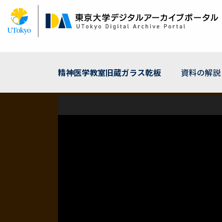
メ
イ
ン
コ
ン
テ
ン
精神医学教室旧蔵ガラス乾板
資料の解説
ツ
に
移
動