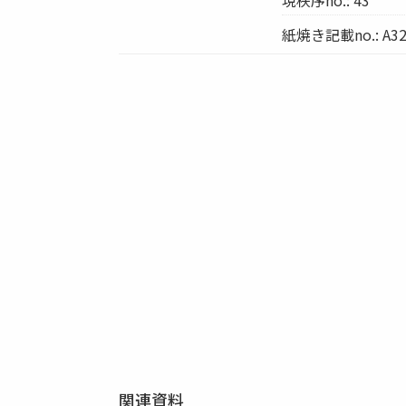
紙焼き記載no.: A3
関連資料