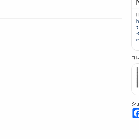
2
h
t
-
e
コ
シ