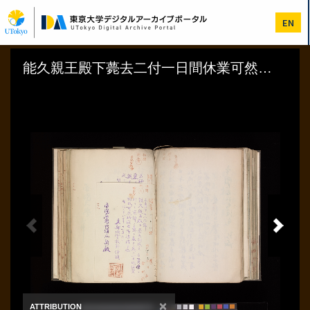
メ
イ
EN
ン
コ
ン
テ
ン
ツ
に
移
動