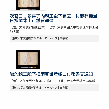
次官ヨリ多喜子内親王殿下薨去ニ付御葬儀当
日授業休止可然旨通達
（差）文部次官柏田盛文 （受）東京帝國大学總長理學博士菊
池大麓
東京大学文書館デジタル・アーカイブ | 文書館
能久親王殿下横須賀御着艦二付秘書官通知
（差）文部大臣秘書官小山健三 （受）帝國大學總長濱尾新
東京大学文書館デジタル・アーカイブ | 文書館