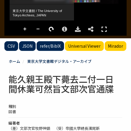
CSV
JSON
refer/BibIX
Universal Viewer
Mirador
ホーム
東京大学文書館デジタル・アーカイブ
能久親王殿下薨去二付一日
間休業可然旨文部次官通牒
種別
図書
編著者
（差）文部次官牧野伸顕 （受）帝國大學總長濱尾新