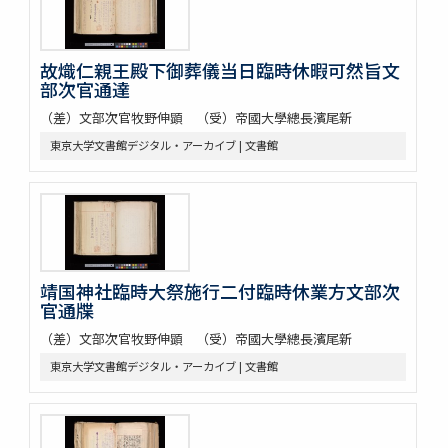
故熾仁親王殿下御葬儀当日臨時休暇可然旨文
部次官通達
（差）文部次官牧野伸顕 （受）帝國大學總長濱尾新
東京大学文書館デジタル・アーカイブ | 文書館
靖国神社臨時大祭施行二付臨時休業方文部次
官通牒
（差）文部次官牧野伸顕 （受）帝國大學總長濱尾新
東京大学文書館デジタル・アーカイブ | 文書館