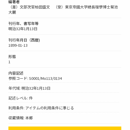
編著者
（差）文部次官柏田盛文 （受）東京帝國大学總長理學博士菊池
大麓
刊行年、書写年等
明治32年1月13日
刊行年月日（西暦)
1899-01-13
形態
1
内容記述
参照コード: S0001/Mo113/0134
年代域: 明治32年1月13日
記述レベル: 件
利用条件: アイテムの利用条件に準じる
収蔵情報: 本郷