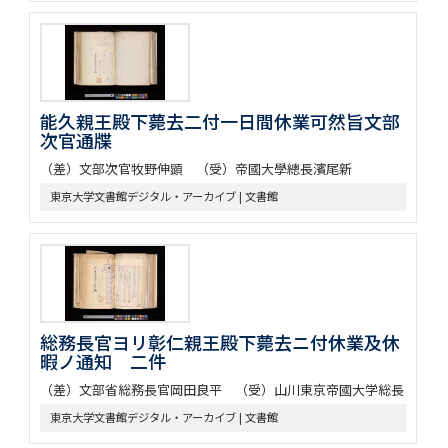
能久親王殿下薨去二付一日間休業可然旨文部
次官通牒
（差）文部次官牧野伸顕 （受）帝國大學總長濱尾新
東京大学文書館デジタル・アーカイブ | 文書館
総務長官ヨリ彰仁親王殿下薨去ニ付休業及休
暇ノ通知 二件
（差）文部省総務長官岡田良平 （受）山川東京帝國大学総長
東京大学文書館デジタル・アーカイブ | 文書館