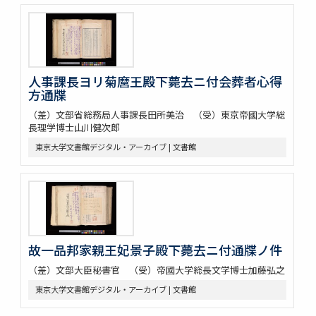
人事課長ヨリ菊麿王殿下薨去ニ付会葬者心得
方通牒
（差）文部省総務局人事課長田所美治 （受）東京帝國大学総
長理学博士山川健次郎
東京大学文書館デジタル・アーカイブ | 文書館
故一品邦家親王妃景子殿下薨去ニ付通牒ノ件
（差）文部大臣秘書官 （受）帝國大学総長文学博士加藤弘之
東京大学文書館デジタル・アーカイブ | 文書館