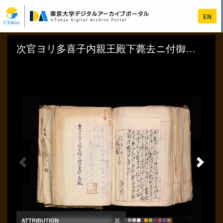
メ
イ
EN
ン
コ
ン
テ
ン
ツ
に
移
動