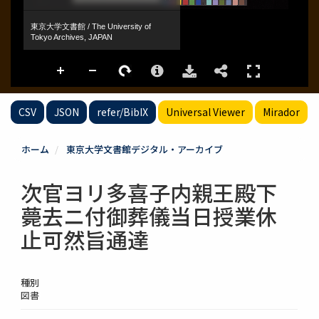
CSV
JSON
refer/BibIX
Universal Viewer
Mirador
ホーム
東京大学文書館デジタル・アーカイブ
次官ヨリ多喜子内親王殿下
薨去ニ付御葬儀当日授業休
止可然旨通達
種別
図書