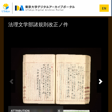
メ
イ
EN
ン
コ
ン
テ
ン
ツ
に
移
動