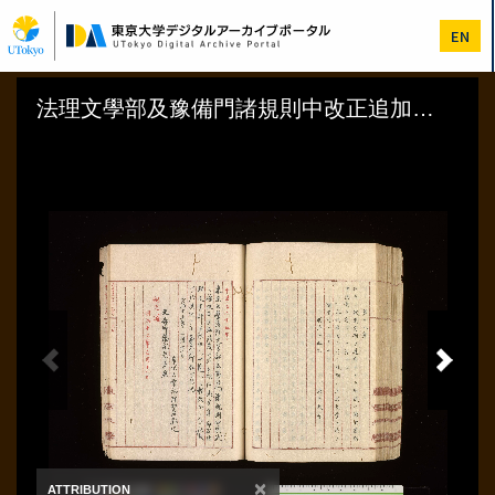
メ
イ
EN
ン
コ
ン
テ
ン
ツ
に
移
動