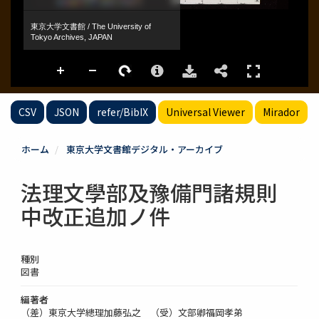
CSV
JSON
refer/BibIX
Universal Viewer
Mirador
ホーム
東京大学文書館デジタル・アーカイブ
法理文學部及豫備門諸規則
中改正追加ノ件
種別
図書
編著者
（差）東京大学總理加藤弘之 （受）文部卿福岡孝弟