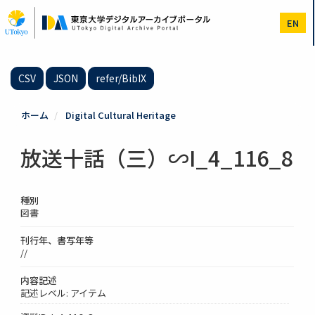
メ
イ
EN
ン
コ
ン
テ
CSV
JSON
refer/BibIX
ン
ツ
に
ホーム
Digital Cultural Heritage
移
動
放送十話（三）∽I_4_116_8
種別
図書
刊行年、書写年等
//
内容記述
記述レベル: アイテム