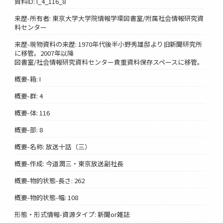
資料ID: I_4_116_8
来歴-所有者: 東京大学大学院情報学環図書室/附属社会情報研究資
料センター
来歴-現物資料の来歴: 1970年代後半小野秀雄邸より旧新聞研究所
に移管。2007年以降
図書室/社会情報研究資料センター貴重資料保存スペースに移管。
概要-箱: I
概要-群: 4
概要-体: 116
概要-部: 8
概要-名称: 放送十話（三）
概要-作成: 今道潤三・東京放送副社長
概要-物的状態-長さ: 262
概要-物的状態-幅: 108
形態・形式情報-資源タイプ: 新聞or雑誌