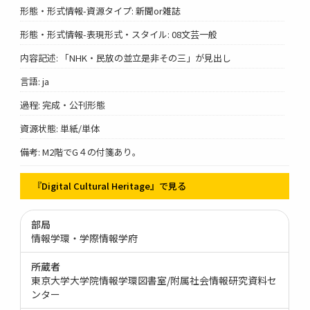
形態・形式情報-資源タイプ: 新聞or雑誌
形態・形式情報-表現形式・スタイル: 08文芸一般
内容記述: 「NHK・民放の並立是非その三」が見出し
言語: ja
過程: 完成・公刊形態
資源状態: 単紙/単体
備考: M2階でG４の付箋あり。
『Digital Cultural Heritage』で見る
部局
情報学環・学際情報学府
所蔵者
東京大学大学院情報学環図書室/附属社会情報研究資料セ
ンター