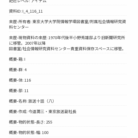
記述レベル: アイテム
資料ID: I_4_116_11
来歴-所有者: 東京大学大学院情報学環図書室/附属社会情報研究資
料センター
来歴-現物資料の来歴: 1970年代後半小野秀雄邸より旧新聞研究所
に移管。2007年以降
図書室/社会情報研究資料センター貴重資料保存スペースに移管。
概要-箱: I
概要-群: 4
概要-体: 116
概要-部: 11
概要-名称: 放送十話（八）
概要-作成: 今道潤三・東京放送副社長
概要-物的状態-長さ: 255
概要-物的状態-幅: 100