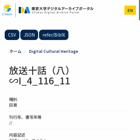
メ
イ
EN
ン
コ
ン
テ
CSV
JSON
refer/BibIX
ン
ツ
に
ホーム
Digital Cultural Heritage
移
動
放送十話（八）
∽I_4_116_11
種別
図書
刊行年、書写年等
//
内容記述