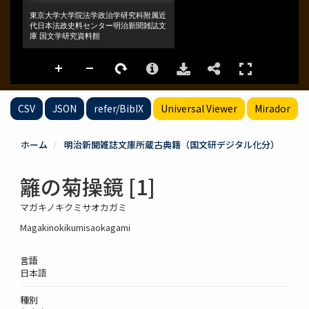
CSV
JSON
refer/BibIX
Universal Viewer
Mirador
ホーム
明治新聞雑誌文庫所蔵古典籍（国文研デジタル化分）
籬の菊操鏡 [1]
マガキノキクミサオカガミ
Magakinokikumisaokagami
言語
日本語
種別