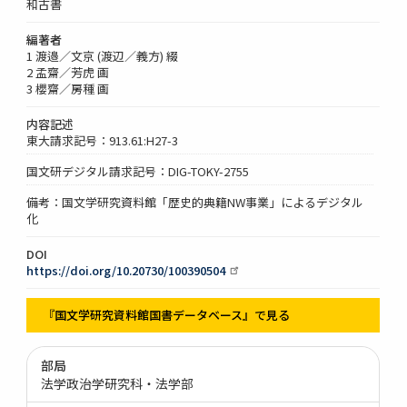
和古書
編著者
1 渡邉／文京 (渡辺／義方) 綴
2 孟齋／芳虎 画
3 櫻齋／房種 画
内容記述
東大請求記号：913.61:H27-3
国文研デジタル請求記号：DIG-TOKY-2755
備考：国文学研究資料館「歴史的典籍NW事業」によるデジタル
化
DOI
https://doi.org/10.20730/100390504
『国文学研究資料館国書データベース』で見る
部局
法学政治学研究科・法学部