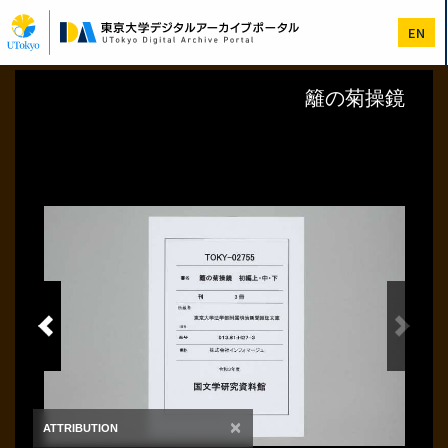
メ
イ
EN
ン
コ
ン
テ
ン
ツ
に
移
動