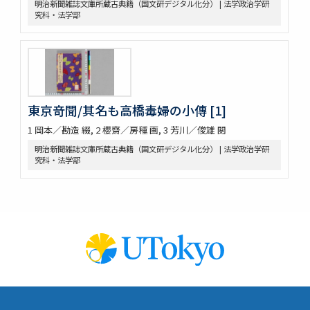
明治新聞雑誌文庫所蔵古典籍（国文研デジタル化分） | 法学政治学研
究科・法学部
東京竒聞/其名も高橋毒婦の小傳 [1]
1 岡本／勘造 綴, 2 櫻齋／房種 画, 3 芳川／俊雄 閲
明治新聞雑誌文庫所蔵古典籍（国文研デジタル化分） | 法学政治学研
究科・法学部