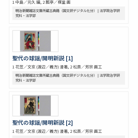
1 中島／元久 編, 2 瓢亭／楳里 画
明治新聞雑誌文庫所蔵古典籍（国文研デジタル化分） | 法学政治学研
究科・法学部
聖代の球謡/開明新説 [1]
1 花笠／文京 (渡辺／義方) 漫著, 2 松斎／芳宗 画工
明治新聞雑誌文庫所蔵古典籍（国文研デジタル化分） | 法学政治学研
究科・法学部
聖代の球謡/開明新説 [2]
1 花笠／文京 (渡辺／義方) 漫著, 2 松斎／芳宗 画工