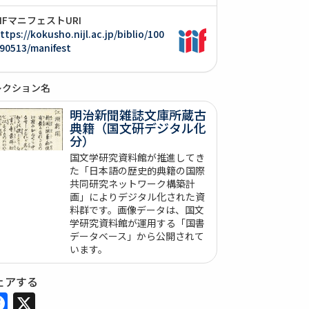
IIIFマニフェストURI
ttps://kokusho.nijl.ac.jp/biblio/100
90513/manifest
レクション名
明治新聞雑誌文庫所蔵古
典籍（国文研デジタル化
分）
国文学研究資料館が推進してき
た「日本語の歴史的典籍の国際
共同研究ネットワーク構築計
画」によりデジタル化された資
料群です。画像データは、国文
学研究資料館が運用する「国書
データベース」から公開されて
います。
ェアする
Facebook
X