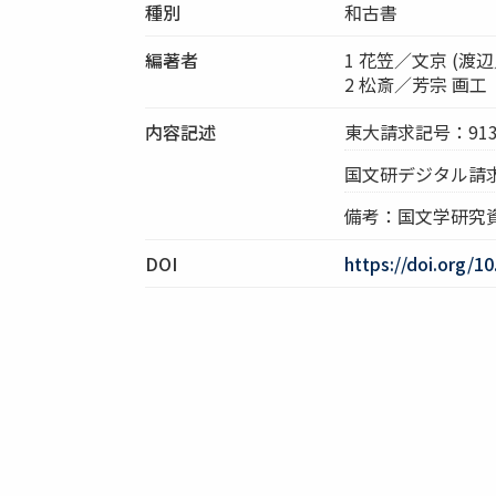
種別
和古書
編著者
1 花笠／文京 (渡
2 松斎／芳宗 画工
内容記述
東大請求記号：913.6
国文研デジタル請求記号
備考：国文学研究
DOI
https://doi.org/