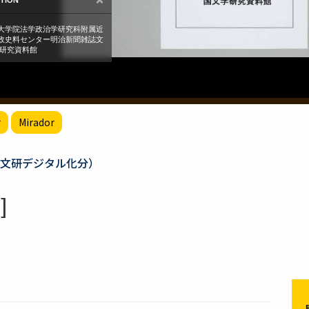
r
Mirador
文研デジタル化分）
]