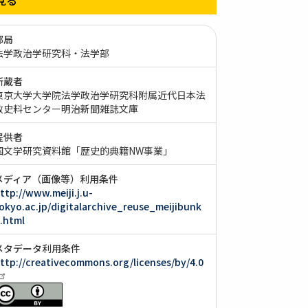
部局
法学政治学研究科・法学部
所蔵者
東京大学大学院法学政治学研究科附属近代日本法
政史料センター明治新聞雑誌文庫
提供者
国文学研究資料館「歴史的典籍NW事業」
メディア（画像等）利用条件
ttp://www.meiji.j.u-
okyo.ac.jp/digitalarchive_reuse_meijibunk
.html
メタデータ利用条件
ttp://creativecommons.org/licenses/by/4.0