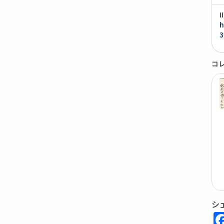
h
3
コ
シ