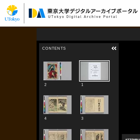
メ
イ
ン
コ
ン
テ
ン
ツ
に
移
動