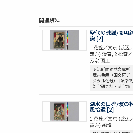
関連資料
聖代の球謡/開明
説 [2]
1 花笠／文京 (渡辺
義方) 漫著, 2 松斎／
芳宗 画工
明治新聞雑誌文庫所
蔵古典籍（国文研デ
ジタル化分） | 法学政
治学研究科・法学部
湖水の口碑/濱の
風拾遺 [2]
1 花笠／文京 (渡辺
義方) 編輯