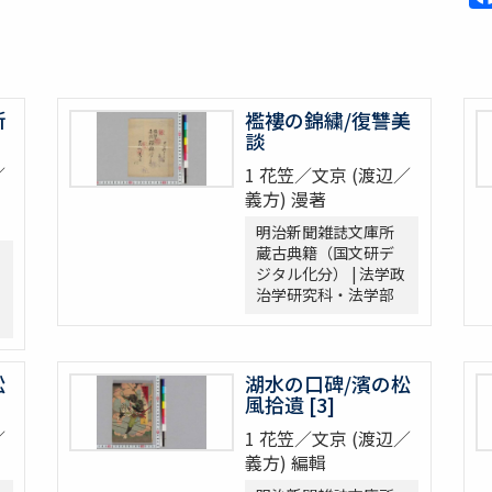
新
襤褸の錦繍/復讐美
談
／
1 花笠／文京 (渡辺／
義方) 漫著
明治新聞雑誌文庫所
蔵古典籍（国文研デ
ジタル化分） | 法学政
治学研究科・法学部
松
湖水の口碑/濱の松
風拾遺 [3]
／
1 花笠／文京 (渡辺／
義方) 編輯