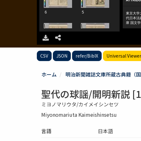
CSV
JSON
refer/BibIX
Universal Viewe
ホーム
明治新聞雑誌文庫所蔵古典籍（国
聖代の球謡/開明新説 [1
ミヨノマリウタ/カイメイシンセツ
Miyonomariuta Kaimeishinsetsu
言語
日本語