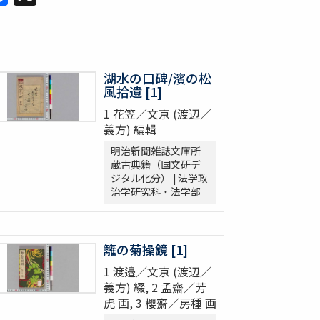
湖水の口碑/濱の松
風拾遺 [1]
1 花笠／文京 (渡辺／
義方) 編輯
明治新聞雑誌文庫所
蔵古典籍（国文研デ
ジタル化分） | 法学政
治学研究科・法学部
籬の菊操鏡 [1]
1 渡邉／文京 (渡辺／
義方) 綴, 2 孟齋／芳
虎 画, 3 櫻齋／房種 画