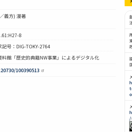
辺／義方) 漫著
1:H27-8
：DIG-TOKY-2764
資料館「歴史的典籍NW事業」によるデジタル化
10.20730/100390513
h
t
o
h
/