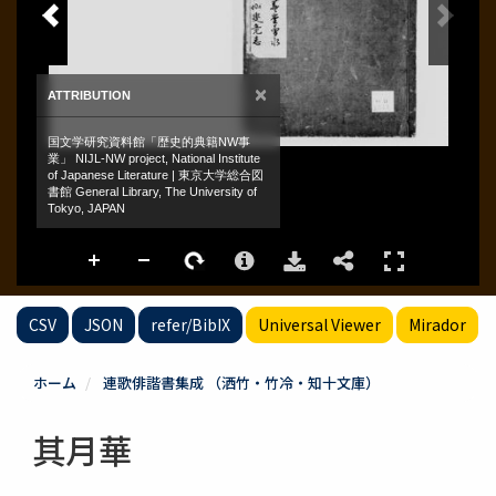
CSV
JSON
refer/BibIX
Universal Viewer
Mirador
ホーム
連歌俳諧書集成 （洒竹・竹冷・知十文庫）
其月華