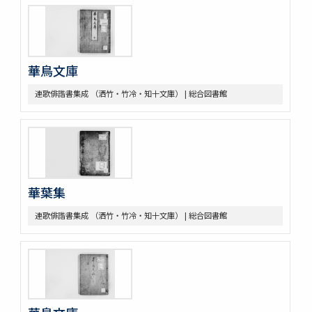
華鳥文庫
連歌俳諧書集成 （洒竹・竹冷・知十文庫） | 総合図書館
華葉集
連歌俳諧書集成 （洒竹・竹冷・知十文庫） | 総合図書館