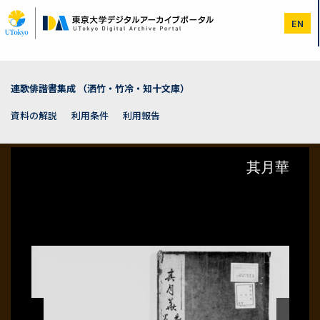
メ
イ
EN
ン
コ
ン
テ
ン
連歌俳諧書集成 （洒竹・竹冷・知十文庫）
ツ
に
資料の解説
利用条件
利用報告
移
動