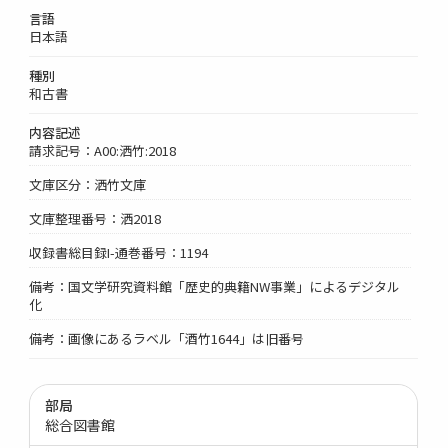
言語
日本語
種別
和古書
内容記述
請求記号：A00:洒竹:2018
文庫区分：洒竹文庫
文庫整理番号：洒2018
収録書総目録I-通巻番号：1194
備考：国文学研究資料館「歴史的典籍NW事業」によるデジタル
化
備考：画像にあるラベル「酒竹1644」は旧番号
部局
総合図書館