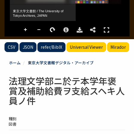
CSV
JSON
refer/BibIX
Universal Viewer
Mirador
ホーム
東京大学文書館デジタル・アーカイブ
法理文学部ニ於テ本学年褒
賞及補助給費ヲ支給スヘキ人
員ノ件
種別
図書