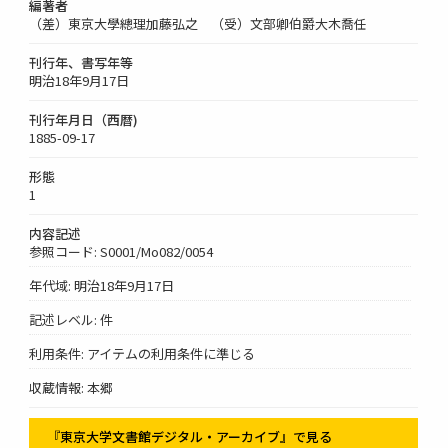
編著者
（差）東京大學總理加藤弘之 （受）文部卿伯爵大木喬任
刊行年、書写年等
明治18年9月17日
刊行年月日（西暦)
1885-09-17
形態
1
内容記述
参照コード: S0001/Mo082/0054
年代域: 明治18年9月17日
記述レベル: 件
利用条件: アイテムの利用条件に準じる
収蔵情報: 本郷
『東京大学文書館デジタル・アーカイブ』で見る