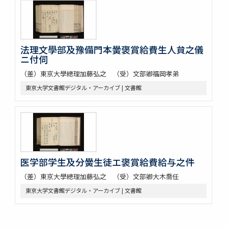
法理文學部及豫備門本黌褒賞給費生人貟之儀
ニ付伺
（差）東京大學總理加藤弘之 （受）文部卿福岡孝弟
東京大学文書館デジタル・アーカイブ | 文書館
医学部学生及分黌生徒エ褒賞給費給与之件
（差）東京大學總理加藤弘之 （受）文部卿大木喬任
東京大学文書館デジタル・アーカイブ | 文書館