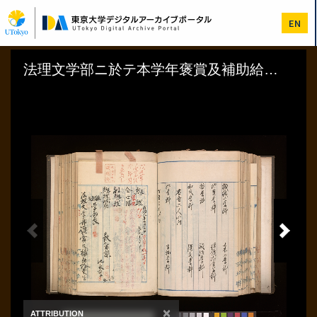
メ
イ
EN
ン
コ
ン
テ
ン
ツ
に
移
動