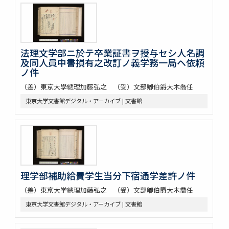
法理文学部ニ於テ卒業証書ヲ授与セシ人名調
及同人員中書損有之改訂ノ義学務一局ヘ依頼
ノ件
（差）東京大學總理加藤弘之 （受）文部卿伯爵大木喬任
東京大学文書館デジタル・アーカイブ | 文書館
理学部補助給費学生当分下宿通学差許ノ件
（差）東京大学總理加藤弘之 （受）文部卿伯爵大木喬任
東京大学文書館デジタル・アーカイブ | 文書館