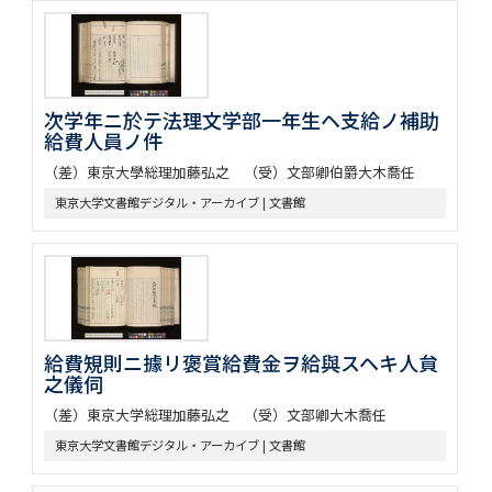
次学年ニ於テ法理文学部一年生ヘ支給ノ補助
給費人員ノ件
（差）東京大學総理加藤弘之 （受）文部卿伯爵大木喬任
東京大学文書館デジタル・アーカイブ | 文書館
給費䂓則ニ據リ褒賞給費金ヲ給與スヘキ人貟
之儀伺
（差）東京大学総理加藤弘之 （受）文部卿大木喬任
東京大学文書館デジタル・アーカイブ | 文書館