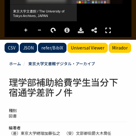
CSV
JSON
refer/BibIX
Universal Viewer
Mirador
ホーム
東京大学文書館デジタル・アーカイブ
理学部補助給費学生当分下
宿通学差許ノ件
種別
図書
編著者
（差）東京大学總理加藤弘之 （受）文部卿伯爵大木喬任