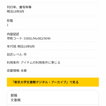
刊行年、書写年等
明治18年8月
形態
1
内容記述
参照コード: S0001/Mo082/0040
年代域: 明治18年8月
記述レベル: 件
利用条件: アイテムの利用条件に準じる
収蔵情報: 本郷
『東京大学文書館デジタル・アーカイブ』で見る
部局
文書館