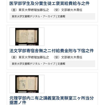
医学部学生及分黌生徒エ褒賞給費給与之件
（差）東京大學總理加藤弘之 （受）文部卿大木喬任
東京大学文書館デジタル・アーカイブ | 文書館
法文学部寄宿舎無之ニ付給費金附与下宿之件
（差）東京大学總理加藤弘之 （受）文部卿大木喬任
東京大学文書館デジタル・アーカイブ | 文書館
元理学部内ニ有之講義室及実験室三ヶ所当分
据置ノ件