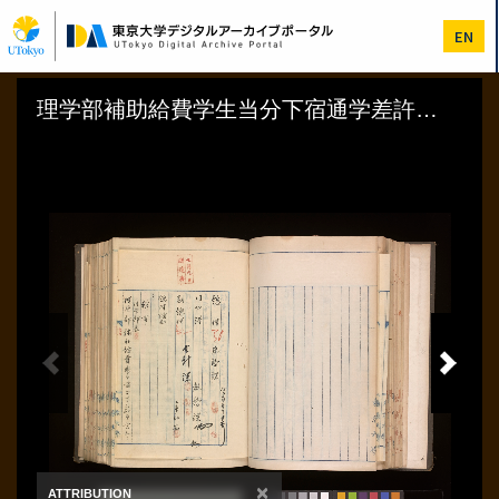
メ
イ
EN
ン
コ
ン
テ
ン
ツ
に
移
動