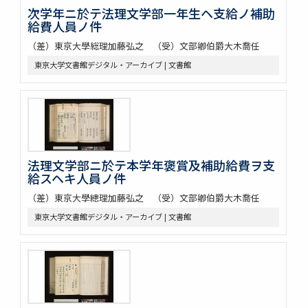
次学年ニ於テ法理文学部一年生ヘ支給ノ補助
給費人員ノ件
（差）東京大學総理加藤弘之 （受）文部卿伯爵大木喬任
東京大学文書館デジタル・アーカイブ | 文書館
法理文学部ニ於テ本学年褒賞及補助給費ヲ支
給スヘキ人員ノ件
（差）東京大學總理加藤弘之 （受）文部卿伯爵大木喬任
東京大学文書館デジタル・アーカイブ | 文書館