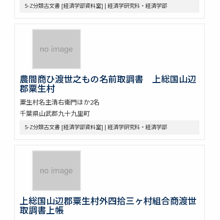
5-Z分類古文書 [経済学部資料室] | 経済学研究科・経済学部
農間商ひ渡世之もの名前取調書 上総国山辺
郡粟生村
粟生村名主清右衛門ほか2名
千葉県山武郡九十九里町
5-Z分類古文書 [経済学部資料室] | 経済学研究科・経済学部
上総国山辺郡粟生村外四拾三ヶ村組合商渡世
取調書上帳