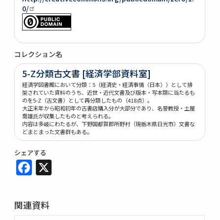
0/
コレクション名
5-Z分類古文書 [経済学部資料室]
経済学図書館において分類：5（経済史・経済事情（日本））として排
架されていた資料のうち、近世・近代文書及び版本・写本類に当たるも
のを5-Z（古文書）として再分類したもの（418点）。
大正末年から昭和初年の古書店購入分が大部分であり、名誉教授・土屋
喬雄氏が収集したものと考えられる。
内容は多岐にわたるが、下野国都賀郡所野村（現栃木県日光市）文書な
どまとまった文書群もある。
シェアする
Facebook
X
関連資料