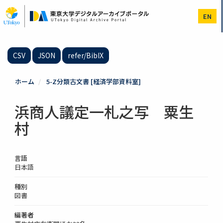
メ
イ
EN
ン
コ
ン
テ
CSV
JSON
refer/BibIX
ン
ツ
に
ホーム
5-Z分類古文書 [経済学部資料室]
移
動
浜商人議定一札之写 粟生
村
言語
日本語
種別
図書
編著者