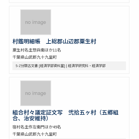
村鑑明細帳 上総郡山辺郡粟生村
粟生村名主惣兵衛ほか11名
千葉県山武郡九十九里町
5-Z分類古文書 [経済学部資料室] | 経済学研究科・経済学部
組合村々議定証文写 弐拾五ヶ村（五郷組
合、治安維持）
宿村名主作左衛門ほか49名
千葉県山武郡九十九里町