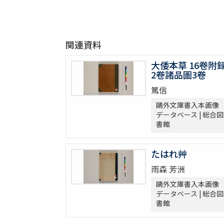
関連資料
大倭本草 16卷附
2卷諸品圖3卷
篤信
鷗外文庫書入本画像
データベース | 総合図
書館
たはれ艸
雨森 芳洲
鷗外文庫書入本画像
データベース | 総合図
書館