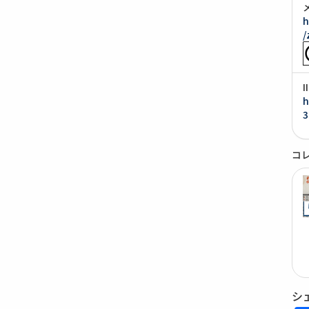
h
/
h
3
コ
シ