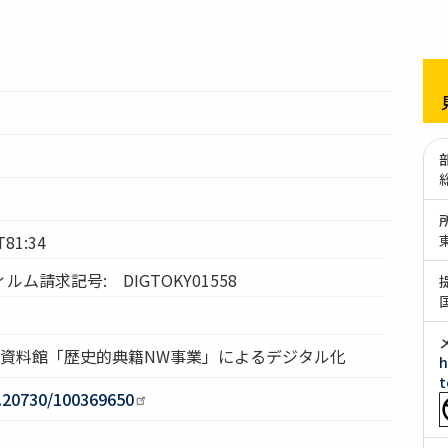
1:34
ム請求記号: DIGTOKY01558
究資料館「歴史的典籍NW事業」によるデジタル化
h
t
0.20730/100369650