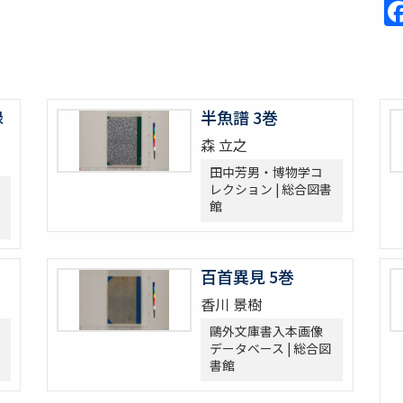
録
半魚譜 3巻
森 立之
田中芳男・博物学コ
レクション | 総合図書
館
百首異見 5巻
香川 景樹
鷗外文庫書入本画像
データベース | 総合図
書館