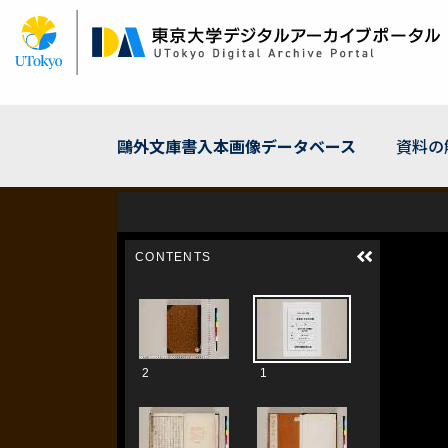
メ
イ
ン
コ
ン
テ
ン
鷗外文庫書入本画像データベース
資料の
ツ
に
移
動