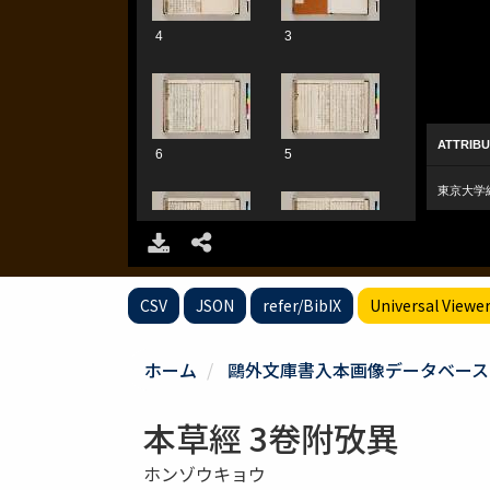
CSV
JSON
refer/BibIX
Universal Viewe
ホーム
鷗外文庫書入本画像データベース
本草經 3卷附攷異
ホンゾウキョウ