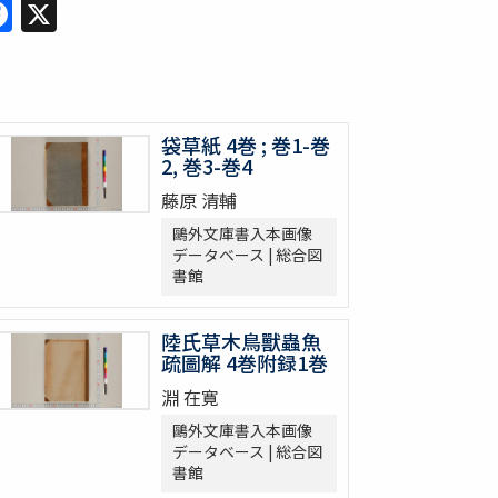
Facebook
X
袋草紙 4巻 ; 巻1-巻
2, 巻3-巻4
藤原 清輔
鷗外文庫書入本画像
データベース | 総合図
書館
陸氏草木鳥獸蟲魚
疏圖解 4巻附録1巻
淵 在寛
鷗外文庫書入本画像
データベース | 総合図
書館