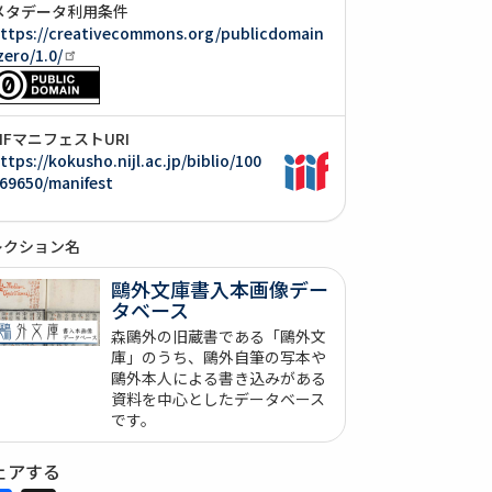
メタデータ利用条件
ttps://creativecommons.org/publicdomain
zero/1.0/
IIIFマニフェストURI
ttps://kokusho.nijl.ac.jp/biblio/100
69650/manifest
レクション名
鷗外文庫書入本画像デー
タベース
森鷗外の旧蔵書である「鷗外文
庫」のうち、鷗外自筆の写本や
鷗外本人による書き込みがある
資料を中心としたデータベース
です。
ェアする