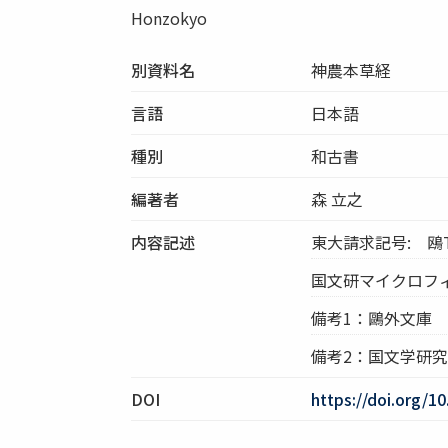
Honzokyo
別資料名
神農本草経
言語
日本語
種別
和古書
編著者
森 立之
内容記述
東大請求記号: 鴎T8
国文研マイクロフィル
備考1：鷗外文庫
備考2：国文学研
DOI
https://doi.org/1