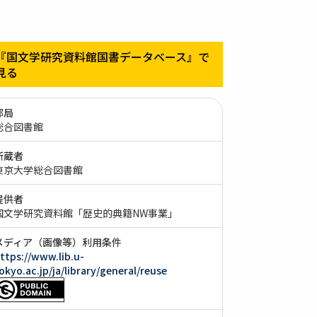
『国文学研究資料館国書データベース』で
見る
部局
総合図書館
所蔵者
東京大学総合図書館
提供者
国文学研究資料館「歴史的典籍NW事業」
メディア（画像等）利用条件
ttps://www.lib.u-
okyo.ac.jp/ja/library/general/reuse