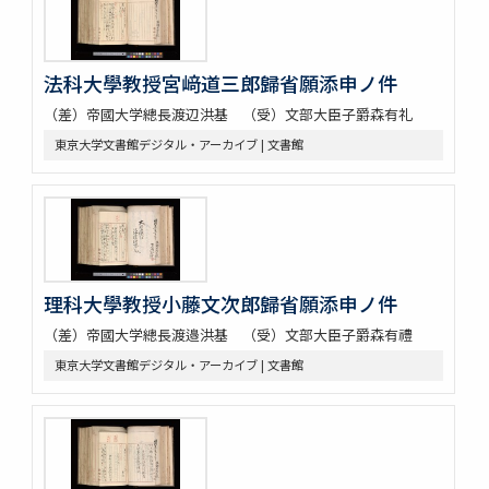
法科大學教授宮﨑道三郎歸省願添申ノ件
（差）帝國大学總長渡辺洪基 （受）文部大臣子爵森有礼
東京大学文書館デジタル・アーカイブ | 文書館
理科大學教授小藤文次郎歸省願添申ノ件
（差）帝國大学總長渡邉洪基 （受）文部大臣子爵森有禮
東京大学文書館デジタル・アーカイブ | 文書館