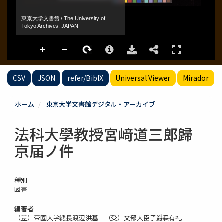
CSV
JSON
refer/BibIX
Universal Viewer
Mirador
ホーム
東京大学文書館デジタル・アーカイブ
法科大學教授宮﨑道三郎歸
京届ノ件
種別
図書
編著者
（差）帝國大学總長渡辺洪基 （受）文部大臣子爵森有礼