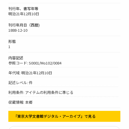
刊行年、書写年等
明治21年12月10日
刊行年月日（西暦)
1888-12-10
形態
1
内容記述
参照コード: S0001/Mo102/0084
年代域: 明治21年12月10日
記述レベル: 件
利用条件: アイテムの利用条件に準じる
収蔵情報: 本郷
『東京大学文書館デジタル・アーカイブ』で見る