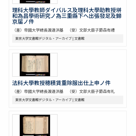
理科大學教師ダイバルス及理科大學助教授垪
和為昌學術研究ノ為三重縣下ヘ出張發足及歸
京届ノ件
（差）帝國大学總長渡邉洪基 （受）文部大臣子爵森有禮
東京大学文書館デジタル・アーカイブ | 文書館
法科大學教授穂積賃重除服出仕上申ノ件
（差）帝國大学總長渡邉洪基 （受）文部大臣子爵森有礼
東京大学文書館デジタル・アーカイブ | 文書館