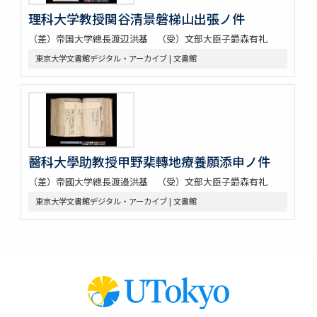
理科大学教授関谷清景磐梯山出張ノ件
（差）帝国大学總長渡辺洪基 （受）文部大臣子爵森有礼
東京大学文書館デジタル・アーカイブ | 文書館
醫科大學助教授甲野棐轉地療養願添申ノ件
（差）帝國大学總長渡邉洪基 （受）文部大臣子爵森有礼
東京大学文書館デジタル・アーカイブ | 文書館