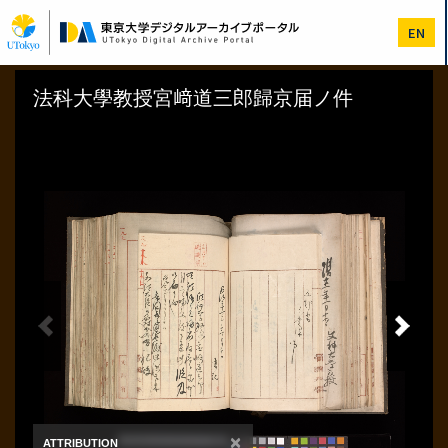
メ
イ
EN
ン
コ
ン
テ
ン
ツ
に
移
動