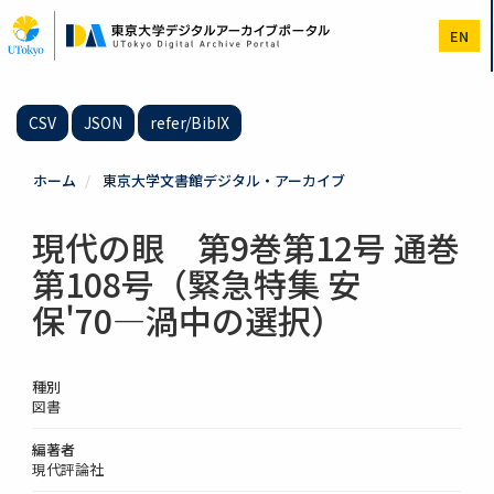
メ
イ
EN
ン
コ
ン
テ
CSV
JSON
refer/BibIX
ン
ツ
に
ホーム
東京大学文書館デジタル・アーカイブ
移
動
現代の眼 第9巻第12号 通巻
第108号（緊急特集 安
保'70―渦中の選択）
種別
図書
編著者
現代評論社