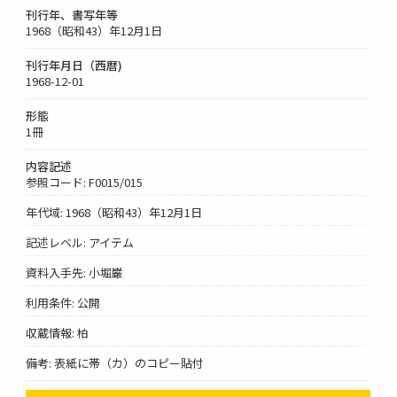
刊行年、書写年等
1968（昭和43）年12月1日
刊行年月日（西暦)
1968-12-01
形態
1冊
内容記述
参照コード: F0015/015
年代域: 1968（昭和43）年12月1日
記述レベル: アイテム
資料入手先: 小堀巌
利用条件: 公開
収蔵情報: 柏
備考: 表紙に帯（カ）のコピー貼付