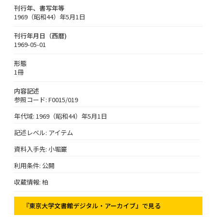
刊行年、書写年等
1969（昭和44）年5月1日
刊行年月日（西暦)
1969-05-01
形態
1冊
内容記述
参照コード: F0015/019
年代域: 1969（昭和44）年5月1日
記述レベル: アイテム
資料入手先: 小堀巌
利用条件: 公開
収蔵情報: 柏
『東京大学文書館デジタル・アーカイブ』で見る