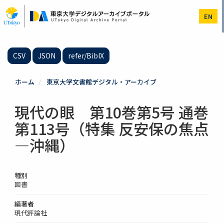
メ
イ
EN
ン
コ
ン
テ
CSV
JSON
refer/BibIX
ン
ツ
に
ホーム
東京大学文書館デジタル・アーカイブ
移
動
現代の眼 第10巻第5号 通巻
第113号（特集 反安保の焦点
―沖縄）
種別
図書
編著者
現代評論社