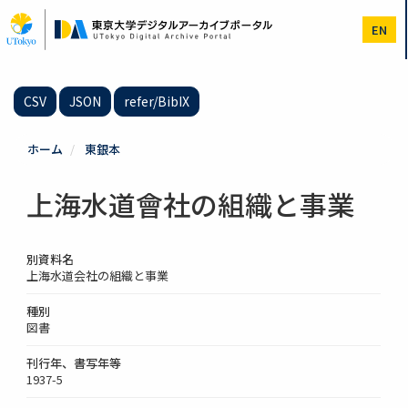
メ
イ
EN
ン
コ
ン
テ
CSV
JSON
refer/BibIX
ン
ツ
に
ホーム
東銀本
移
動
上海水道會社の組織と事業
別資料名
上海水道会社の組織と事業
種別
図書
刊行年、書写年等
1937-5