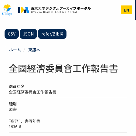
メ
イ
EN
ン
コ
ン
テ
CSV
JSON
refer/BibIX
ン
ツ
に
ホーム
東銀本
移
動
全國經濟委員會工作報告書
別資料名
全国経済委員会工作報告書
種別
図書
刊行年、書写年等
1936-6