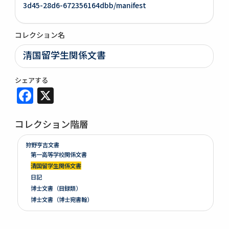
3d45-28d6-672356164dbb/manifest
コレクション名
清国留学生関係文書
シェアする
Facebook
X
コレクション階層
狩野亨吉文書
第一高等学校関係文書
清国留学生関係文書
日記
博士文書（目録類）
博士文書（博士宛書翰）