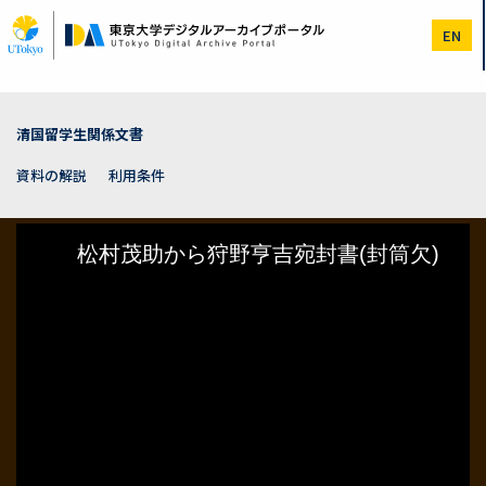
メ
イ
EN
ン
コ
ン
テ
ン
清国留学生関係文書
ツ
に
資料の解説
利用条件
移
動