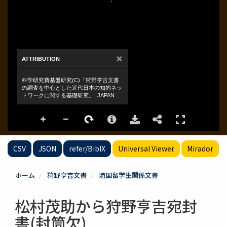
CSV
JSON
refer/BibIX
Universal Viewer
Mirador
ホーム
狩野亨吉文書
清国留学生関係文書
松村茂助から狩野亨吉宛封
書(封筒欠)