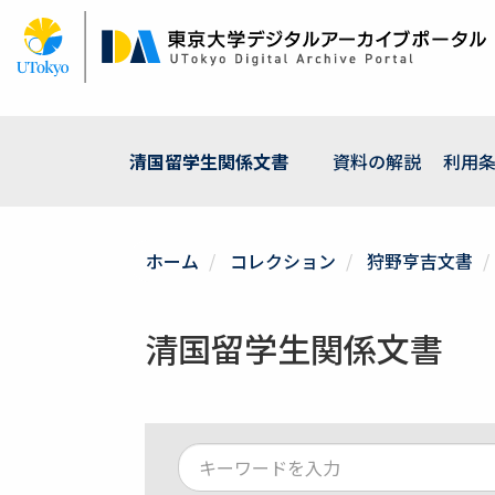
メ
イ
ン
コ
ン
テ
ン
清国留学生関係文書
資料の解説
利用
ツ
に
移
動
ホーム
コレクション
狩野亨吉文書
清国留学生関係文書