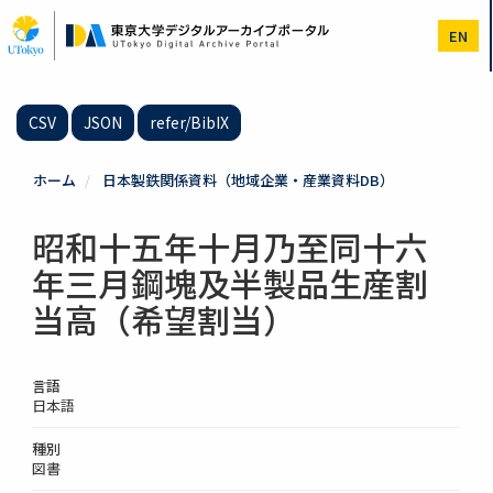
メ
イ
EN
ン
コ
ン
テ
CSV
JSON
refer/BibIX
ン
ツ
に
ホーム
日本製鉄関係資料（地域企業・産業資料DB）
移
動
昭和十五年十月乃至同十六
年三月鋼塊及半製品生産割
当高（希望割当）
言語
日本語
種別
図書