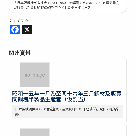
『日本製鐵株式會社史 : 1934-1950』を編纂するために、社史編集員会
が収集した資料約1200点を中心としたデータベース
シェアする
Facebook
X
関連資料
昭和十五年十月乃至同十六年三月鋼材及販賣
同鋼塊半製品生産當（仮割当）
日本製鉄関係資料（地域企業・産業資料DB） | 経済学研究科・経済学
部