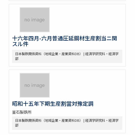
十六年四月-六月普通圧延鋼材生産割当ニ関
スル件
日本製鉄関係資料（地域企業・産業資料DB） | 経済学研究科・経済学
部
昭和十五年下期生産割當対豫定調
釜石製鉄所
日本製鉄関係資料（地域企業・産業資料DB） | 経済学研究科・経済学
部