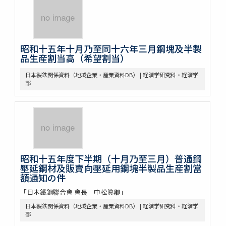
昭和十五年十月乃至同十六年三月鋼塊及半製
品生産割当高（希望割当）
日本製鉄関係資料（地域企業・産業資料DB） | 経済学研究科・経済学
部
昭和十五年度下半期（十月乃至三月）普通鋼
壓延鋼材及販賣向壓延用鋼塊半製品生産割當
額通知の件
「日本鐵鋼聯合會 會長 中松眞卿」
日本製鉄関係資料（地域企業・産業資料DB） | 経済学研究科・経済学
部