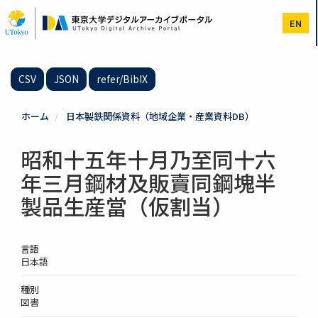
メ
イ
EN
ン
コ
ン
テ
CSV
JSON
refer/BibIX
ン
ツ
に
ホーム
日本製鉄関係資料（地域企業・産業資料DB）
移
動
昭和十五年十月乃至同十六
年三月鋼材及販賣同鋼塊半
製品生産當（仮割当）
言語
日本語
種別
図書