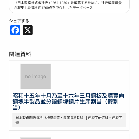
『日本製鐵株式會社史 : 1934-1950』を編纂するために、社史編集員会
が収集した資料約1200点を中心としたデータベース
シェアする
Facebook
X
関連資料
昭和十五年十月乃至十六年三月鋼板及購賣向
鋼塊半製品並分譲鋼塊鋼片生産割当（假割
当）
日本製鉄関係資料（地域企業・産業資料DB） | 経済学研究科・経済学
部