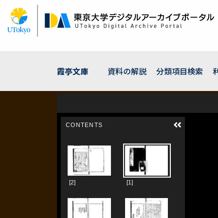
メ
イ
ン
コ
ン
テ
ン
霞亭文庫
資料の解説
分類項目検索
ツ
に
移
動