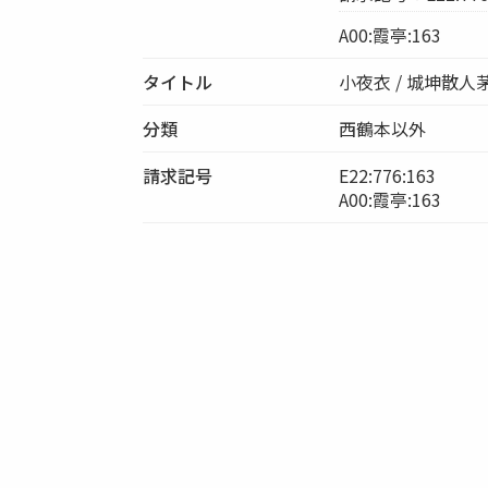
A00:霞亭:163
タイトル
小夜衣 / 城坤散人
分類
西鶴本以外
請求記号
E22:776:163
A00:霞亭:163