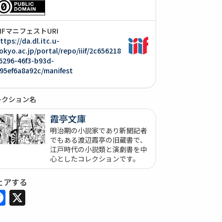
IIIFマニフェストURI
ttps://da.dl.itc.u-
okyo.ac.jp/portal/repo/iiif/2c656218
6296-46f3-b93d-
95ef6a8a92c/manifest
レクション名
霞亭文庫
明治期の小説家であり新聞記者
でもある渡辺霞亭の旧蔵書で、
江戸時代の小説類と演劇書を中
心としたコレクションです。
ェアする
Facebook
X