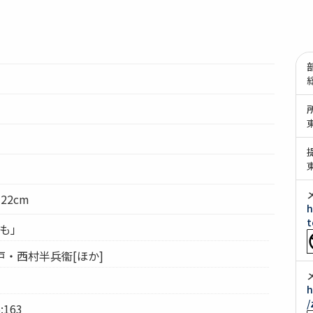
 22cm
h
t
ろも」
江戸・西村半兵衞[ほか]
h
/
:163