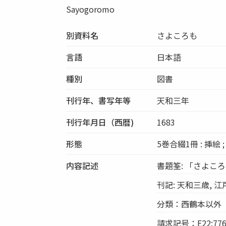
Sayogoromo
別資料名
さよころも
言語
日本語
種別
図書
刊行年、書写年等
天和三年
刊行年月日（西暦)
1683
形態
5巻合綴1冊 : 挿絵 ;
内容記述
書題筌: 「さよこ
刊記: 天和三歳, 
分類：西鶴本以外
請求記号：E22:776