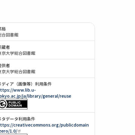
部局
総合図書館
所蔵者
東京大学総合図書館
提供者
東京大学総合図書館
メディア（画像等）利用条件
ttps://www.lib.u-
okyo.ac.jp/ja/library/general/reuse
メタデータ利用条件
ttps://creativecommons.org/publicdomain
zero/1.0/