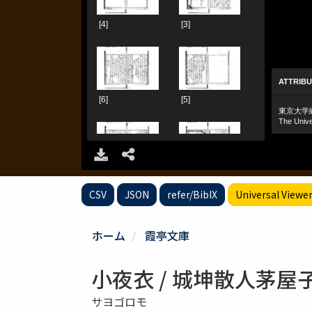
CSV
JSON
refer/BibIX
Universal Viewe
ホーム
霞亭文庫
小夜衣 / 城坤散人茅屋
サヨゴロモ