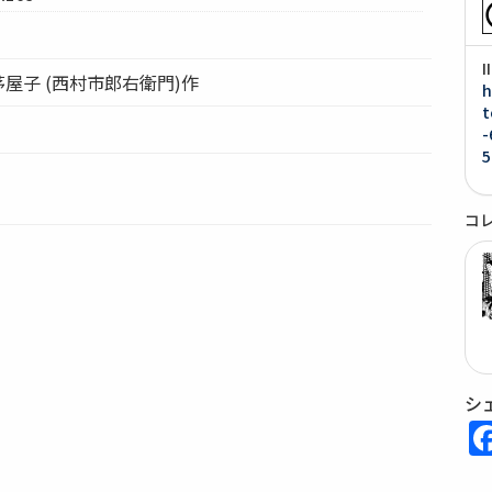
茅屋子 (西村市郎右衛門)作
h
t
-
5
コ
シ