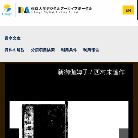
メ
イ
EN
ン
コ
ン
テ
ン
霞亭文庫
ツ
に
資料の解説
分類項目検索
利用条件
利用報告
移
動