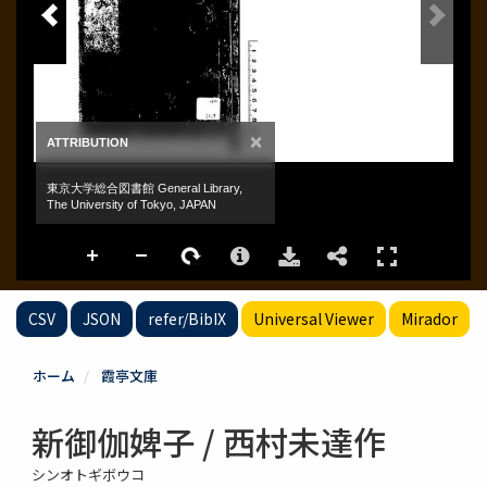
CSV
JSON
refer/BibIX
Universal Viewer
Mirador
ホーム
霞亭文庫
新御伽婢子 / 西村未達作
シンオトギボウコ