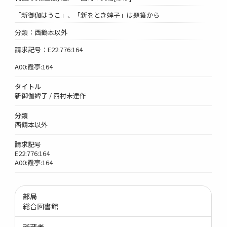
「新御伽はうこ」、「新をとき婢子」は題簽から
分類：西鶴本以外
請求記号：E22:776:164
A00:霞亭:164
タイトル
新御伽婢子 / 西村未達作
分類
西鶴本以外
請求記号
E22:776:164
A00:霞亭:164
部局
総合図書館
所蔵者