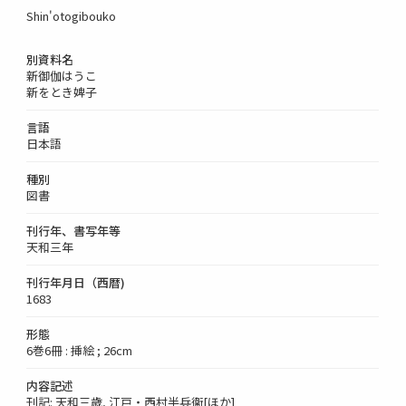
Shin'otogibouko
別資料名
新御伽はうこ
新をとき婢子
言語
日本語
種別
図書
刊行年、書写年等
天和三年
刊行年月日（西暦)
1683
形態
6巻6冊 : 挿絵 ; 26cm
内容記述
刊記: 天和三歳, 江戸・西村半兵衞[ほか]