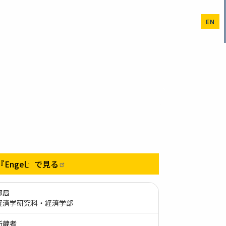
EN
『Engel』で見る
部局
経済学研究科・経済学部
所蔵者