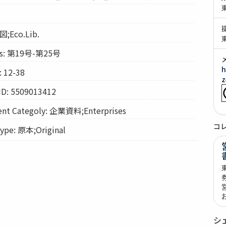
図;Eco.Lib.
s: 第19号-第25号
h
 12-38
z
ID: 5509013412
t Categoly: 企業資料;Enterprises
コ
pe: 原本;Original
シ