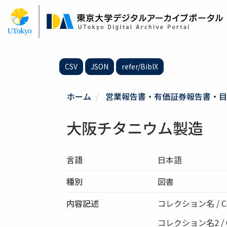
メ
イ
ン
コ
ン
テ
CSV
JSON
refer/BibIX
ン
ツ
に
ホーム
営業報告書・有価証券報告書・目
移
動
大阪チタニウム製造
言語
日本語
種別
図書
内容記述
コレクション名 / C
コレクション名2 / Col