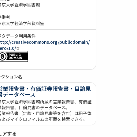
東京大学経済学図書館
提供者
東京大学経済学部資料室
メタデータ利用条件
ttp://creativecommons.org/publicdomain/
ero/1.0/
レクション名
営業報告書・有価証券報告書・目論見
書データベース
東京大学経済学図書館所蔵の営業報告書、有価証
券報告書、目論見書のデータベース。
営業報告書（定款・目論見書等を含む）は冊子体
およびマイクロフィルムの所蔵を検索できる。
ェアする