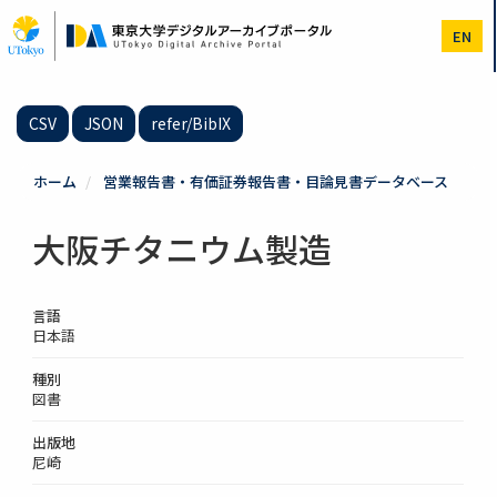
メ
イ
EN
ン
コ
ン
テ
CSV
JSON
refer/BibIX
ン
ツ
に
ホーム
営業報告書・有価証券報告書・目論見書データベース
移
動
大阪チタニウム製造
言語
日本語
種別
図書
出版地
尼崎