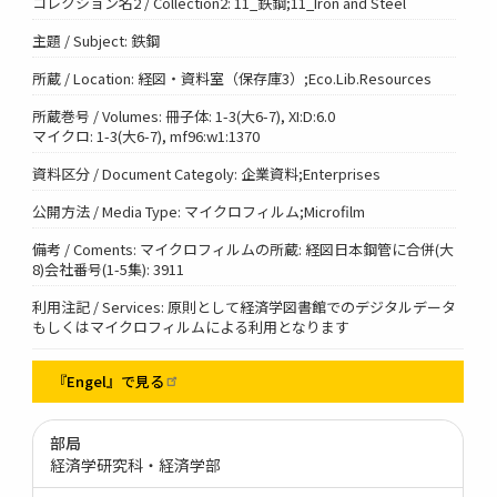
コレクション名2 / Collection2: 11_鉄鋼;11_Iron and Steel
主題 / Subject: 鉄鋼
所蔵 / Location: 経図・資料室（保存庫3）;Eco.Lib.Resources
所蔵巻号 / Volumes: 冊子体: 1-3(大6-7), XI:D:6.0
マイクロ: 1-3(大6-7), mf96:w1:1370
資料区分 / Document Categoly: 企業資料;Enterprises
公開方法 / Media Type: マイクロフィルム;Microfilm
備考 / Coments: マイクロフィルムの所蔵: 経図日本鋼管に合併(大
8)会社番号(1-5集): 3911
利用注記 / Services: 原則として経済学図書館でのデジタルデータ
もしくはマイクロフィルムによる利用となります
『Engel』で見る
部局
経済学研究科・経済学部