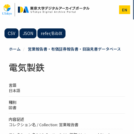
メ
イ
EN
ン
コ
ン
テ
CSV
JSON
refer/BibIX
ン
ツ
に
ホーム
営業報告書・有価証券報告書・目論見書データベース
移
動
電気製鉄
言語
日本語
種別
図書
内容記述
コレクション名 / Collection: 営業報告書