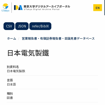
メ
イ
EN
ン
コ
ン
テ
CSV
JSON
refer/BibIX
ン
ツ
に
ホーム
営業報告書・有価証券報告書・目論見書データベース
移
動
日本電気製鐵
別資料名
日本電気製鉄
言語
日本語
種別
図書