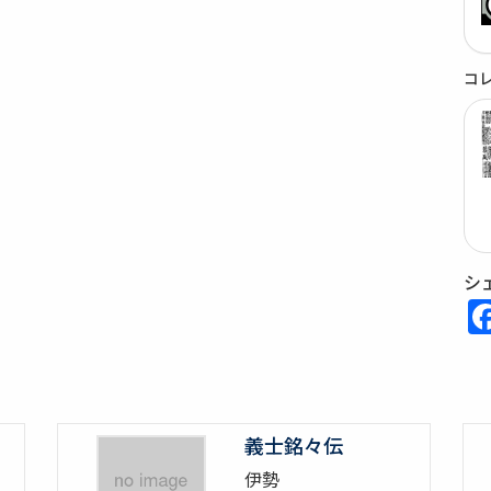
コ
シ
義士銘々伝
伊勢