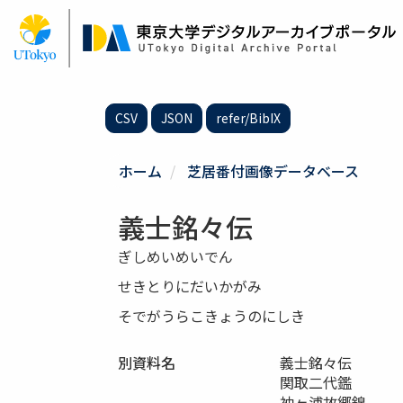
メ
イ
ン
コ
ン
テ
CSV
JSON
refer/BibIX
ン
ツ
に
ホーム
芝居番付画像データベース
移
動
義士銘々伝
ぎしめいめいでん
せきとりにだいかがみ
そでがうらこきょうのにしき
別資料名
義士銘々伝
関取二代鑑
袖ヶ浦故郷錦