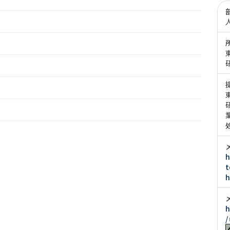
h
t
h
h
/