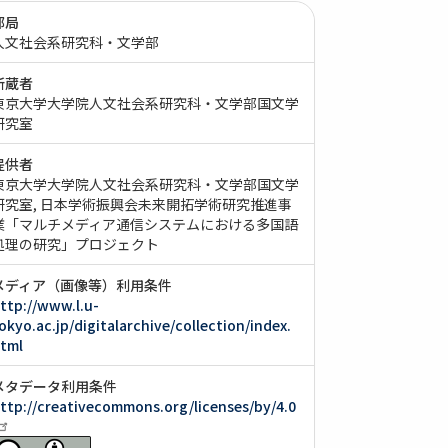
部局
人文社会系研究科・文学部
所蔵者
東京大学大学院人文社会系研究科・文学部国文学
研究室
提供者
東京大学大学院人文社会系研究科・文学部国文学
研究室
日本学術振興会未来開拓学術研究推進事
業「マルチメディア通信システムにおける多国語
処理の研究」プロジェクト
メディア（画像等）利用条件
ttp://www.l.u-
okyo.ac.jp/digitalarchive/collection/index.
tml
メタデータ利用条件
ttp://creativecommons.org/licenses/by/4.0